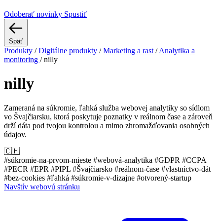
Odoberať novinky
Spustiť
Späť
Produkty
/
Digitálne produkty
/
Marketing a rast
/
Analytika a
monitoring
/
nilly
nilly
Zameraná na súkromie, ľahká služba webovej analytiky so sídlom
vo Švajčiarsku, ktorá poskytuje poznatky v reálnom čase a zároveň
drží dáta pod tvojou kontrolou a mimo zhromažďovania osobných
údajov.
🇨🇭
#súkromie-na-prvom-mieste
#webová-analytika
#GDPR
#CCPA
#PECR
#EPR
#PIPL
#Švajčiarsko
#reálnom-čase
#vlastníctvo-dát
#bez-cookies
#ľahká
#súkromie-v-dizajne
#otvorený-startup
Navštív webovú stránku