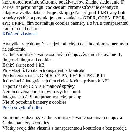
ktorá uprednostňuje súkromie používateľov. Žiadne sledovanie IP
adries, fingerprintingu, cookies ani zhromažďovanie osobných
údajov a všetky dáta sú tvoje. Skript je ľahký (pod 1 kB), aby boli
stránky rýchle, a produkt je plne v súlade s GDPR, CCPA, PECR,
ePR a PIPL, čím odstraňuje cookies bannery a dáva ti transparentnú
kontrolu nad dátami.
Kľúčové vlastnosti
Analytika v reálnom čase s jednoduchým dashboardom zameraným
na súkromie
Žiadne zhromažďovanie osobných údajov: žiadne sledovanie IP,
fingerprintingu ani cookies
Ľahký skript pod 1 kB
Plné vlastníctvo dát a transparentná kontrola
Predvolená zhoda s GDPR, CCPA, PECR, ePR a PIPL
Jednoduchá integrácia: jeden riadok kódu a prístup k API
Export dát do CSV a e-mailové správy
Neobmedzená podpora webových stránok
Integrácie a API pre programatický prístup
Nie sú potrebné bannery s cookies
Prečo si vybrať nilly?
Súkromie-v-dizajne: žiadne zhromažďovanie osobných údajov a
žiadne bannery s cookies
Všetky svoje dáta vlastníš s transparentnou kontrolou a bez predaja