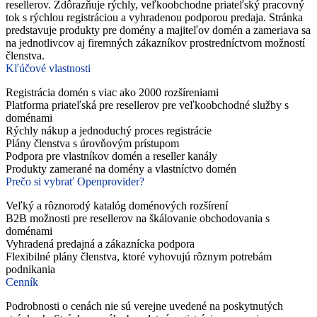
resellerov. Zdôrazňuje rýchly, veľkoobchodne priateľský pracovný
tok s rýchlou registráciou a vyhradenou podporou predaja. Stránka
predstavuje produkty pre domény a majiteľov domén a zameriava sa
na jednotlivcov aj firemných zákazníkov prostredníctvom možností
členstva.
Kľúčové vlastnosti
Registrácia domén s viac ako 2000 rozšíreniami
Platforma priateľská pre resellerov pre veľkoobchodné služby s
doménami
Rýchly nákup a jednoduchý proces registrácie
Plány členstva s úrovňovým prístupom
Podpora pre vlastníkov domén a reseller kanály
Produkty zamerané na domény a vlastníctvo domén
Prečo si vybrať Openprovider?
Veľký a rôznorodý katalóg doménových rozšírení
B2B možnosti pre resellerov na škálovanie obchodovania s
doménami
Vyhradená predajná a zákaznícka podpora
Flexibilné plány členstva, ktoré vyhovujú rôznym potrebám
podnikania
Cenník
Podrobnosti o cenách nie sú verejne uvedené na poskytnutých