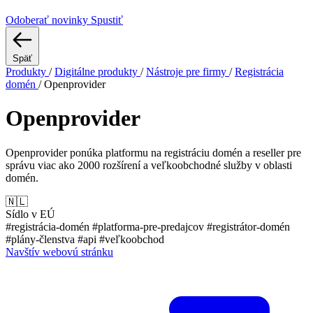
Odoberať novinky
Spustiť
Späť
Produkty
/
Digitálne produkty
/
Nástroje pre firmy
/
Registrácia
domén
/
Openprovider
Openprovider
Openprovider ponúka platformu na registráciu domén a reseller pre
správu viac ako 2000 rozšírení a veľkoobchodné služby v oblasti
domén.
🇳🇱
Sídlo v EÚ
#registrácia-domén
#platforma-pre-predajcov
#registrátor-domén
#plány-členstva
#api
#veľkoobchod
Navštív webovú stránku