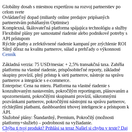
Globálny dosah s miestnou expertízou na rozvoj partnerstiev po
celom svete
Ovládateľný dopad (miliardy online predajov pripísaných
partnerstvám poháňaným Optimise)
Komplexná, škálovateľná platforma spájajúca technológiu a služby
Flexibilné plány pre samostatné riadenie alebo podnikové potreby s
API prístupom
Rýchle platby a zefektívnené riadenie kampaní pre zrýchlenie ROI
Silný dôraz na kvalitu partnerov, súlad a prehľady o výkonnosti
Cenník
Základná verzia: 75 USD/mesiac + 2,5% transakčná taxa. Zahŕňa
platformu na vlastné riadenie, prispôsobiteľné reporty, základné
skupiny provízií, plný prístup k sieti partnerov, nástroje na správu
partnerov a integrácie s e‑commerce.
Enterprise: Cena na mieru. Platforma na vlastné riadenie s
konzultovaným nastavením, pokročilým reportingom, plánovaním a
upozorneniami, pokročilými skupinami provízií, súkromnými
pozvánkami partnerov, pokročilými nástrojmi na správu partnerov,
rýchlejšími platbami, dashboardmi trhovej inteligencie a prístupom k
API.
Služobné plány: Štandardný, Premium, Pokročilý (možnosti
platformy+služieb) – podrobnosti na vyžiadanie.
Chýba ti tvoj produkt?
Prihlási sa teraz
Našiel si chybu v texte?
Daj