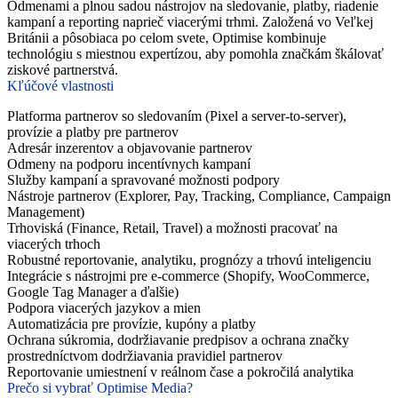
Odmenami a plnou sadou nástrojov na sledovanie, platby, riadenie
kampaní a reporting naprieč viacerými trhmi. Založená vo Veľkej
Británii a pôsobiaca po celom svete, Optimise kombinuje
technológiu s miestnou expertízou, aby pomohla značkám škálovať
ziskové partnerstvá.
Kľúčové vlastnosti
Platforma partnerov so sledovaním (Pixel a server-to-server),
provízie a platby pre partnerov
Adresár inzerentov a objavovanie partnerov
Odmeny na podporu incentívnych kampaní
Služby kampaní a spravované možnosti podpory
Nástroje partnerov (Explorer, Pay, Tracking, Compliance, Campaign
Management)
Trhoviská (Finance, Retail, Travel) a možnosti pracovať na
viacerých trhoch
Robustné reportovanie, analytiku, prognózy a trhovú inteligenciu
Integrácie s nástrojmi pre e-commerce (Shopify, WooCommerce,
Google Tag Manager a ďalšie)
Podpora viacerých jazykov a mien
Automatizácia pre provízie, kupóny a platby
Ochrana súkromia, dodržiavanie predpisov a ochrana značky
prostredníctvom dodržiavania pravidiel partnerov
Reportovanie umiestnení v reálnom čase a pokročilá analytika
Prečo si vybrať Optimise Media?