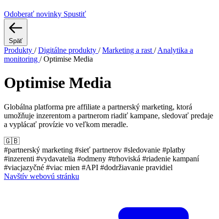
Odoberať novinky
Spustiť
Späť
Produkty
/
Digitálne produkty
/
Marketing a rast
/
Analytika a
monitoring
/
Optimise Media
Optimise Media
Globálna platforma pre affiliate a partnerský marketing, ktorá
umožňuje inzerentom a partnerom riadiť kampane, sledovať predaje
a vyplácať provízie vo veľkom meradle.
🇬🇧
#partnerský marketing
#sieť partnerov
#sledovanie
#platby
#inzerenti
#vydavatelia
#odmeny
#trhoviská
#riadenie kampaní
#viacjazyčné
#viac mien
#API
#dodržiavanie pravidiel
Navštív webovú stránku