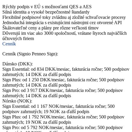
Rýchly podpis v EÚ s možnosťami QES a AES
Silná identita a vysoké bezpečnostné štandardy
Flexibilné podpisové toky zvládnu aj zložité schvaľovacie procesy
Jednoduchá integrácia s existujúcimi nástrojmi cez otvorené API
Škálovateľné ceny a plány pre rôzne veľkosti tímov
Dôverujú im viac ako 3000 spoločností, vrátane štyroch najväčších
účtovných firiem
Cenník
Cenník (Signio Penneo Sign):
Dánsko (DKK):
Sign Essential: od 834 DKK/mesiac, fakturácia ročne; 500 podpisov
zahrnutých; 14 DKK za ďalší podpis
Sign Plus: od 1 250 DKK/mesiac, fakturácia ročne; 500 podpisov
zahrnutých; 14 DKK za ďalší podpis
Sign Pro: od 3 917 DKK/mesiac, fakturácia ročne; 500 podpisov
zahrnutých; 14 DKK za ďalší podpis
Nórsko (NOK):
Sign Essential: od 1 167 NOK/mesiac, fakturácia ročne; 500
podpisov zahrnutých; 19 NOK za ďalší podpis
Sign Plus: od 1 792 NOK/mesiac, fakturácia ročne; 500 podpisov
zahrnutých; 19 NOK za ďalší podpis
Sign Pro: od 5 792 NOK/mesiac, fakturácia ročne; 500 podpisov