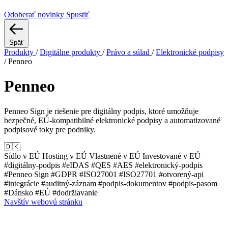
Odoberať novinky
Spustiť
Späť
Produkty
/
Digitálne produkty
/
Právo a súlad
/
Elektronické podpisy
/
Penneo
Penneo
Penneo Sign je riešenie pre digitálny podpis, ktoré umožňuje
bezpečné, EÚ-kompatibilné elektronické podpisy a automatizované
podpisové toky pre podniky.
🇩🇰
Sídlo v EÚ
Hosting v EÚ
Vlastnené v EÚ
Investované v EÚ
#digitálny-podpis
#eIDAS
#QES
#AES
#elektronický-podpis
#Penneo Sign
#GDPR
#ISO27001
#ISO27701
#otvorený-api
#integrácie
#auditný-záznam
#podpis-dokumentov
#podpis-pasom
#Dánsko
#EÚ
#dodržiavanie
Navštív webovú stránku