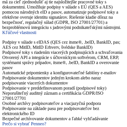
má za cieľ zjednodušiť aj tie najsložitejšie pracovné toky s
dokumentmi. Umožňuje podpisy v súlade s EÚ (QES a AES)
pomocou národných eID a pasov, automatizuje podpisové toky a
efektívne overuje identitu signatárov. Riešenie kladie dôraz na
bezpečnosť, regulačný súlad (GDPR, ISO 27001/27701) a
bezproblémovú integráciu s jadrovými podnikateľskými nástrojmi.
Kľúčové vlastnosti
Podpisy v súlade s eIDAS (QES cez itsme®, .beID, BankID, pas;
AES cez MitID, MitID Erhverv, švédske BankID)
Podpisové toky s riadením viacerých podpisujúcich a schvaľovania
Otvorený API a integrácie s účtovníckym softvérom, CRM, ERP,
systémami správy prípadov, itsme®, .beID, BankID a overovanie
pasov
Automatické pripomienky a konfigurovateľné šablóny e-mailov
Podpisovanie dokumentov jedným krokom alebo naraz
podpisovanie viacerých dokumentov
Podpisovanie v preddefinovanom poradí (podpisové toky)
Neporušiteľný auditný záznam a certifikácia GDPR/ISO
27001/27701
Osobné archívy podpisovateľov a viacjazyčná podpora
Podpisovanie na základe pasu pre podpisovateľov bez
elektronického ID
Bezpečné archívovanie dokumentov a ľahké vyhľadávanie
Prečo si vybrať Penneo?