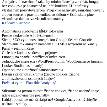
Analytics. Je navrhnutá tak, aby minimalizovala zber dát, funguje
bez cookies a je hostovaná na infraštruktúre EÚ európsky
vlastneným poskytovateľom. Projekt je nezávislý, samofinancovaný
a open source, s právnou entitou so sídlom v Estónsku a plné
vlastníctvo dát ostáva vlastníkom stránky.
Kľúčové vlastnosti
Automatické sledovanie hĺbky rolovania
Presné sledovanie AI návštevnosti
Sleduj SEO výkonnosť integráciou Google Search Console
Sledovanie reklamných kampaní s UTMs a rozpisom na kanály
Panel v reálnom čase
Ciele bez kódu a sledovanie príjmov
Funnely na analýzu používateľských ciest
Jednoduché integrácie (WordPress plugin, WooCommerce funnels,
Looker Studio dashboardy)
Open source a možnosť samohostovania
Dizajn s prioritou súkromia (žiadne cookies, žiadne
zhromažďovanie osobných údajov)
Prečo si vybrať Plausible Analytics?
Súkromie na prvom mieste: žiadne cookies, žiadne osobné údaje,
údaje agregované pre poznatky
Ľahký: podstatne menší skript než Google Analytics, rýchlejšie
načítanie stránky