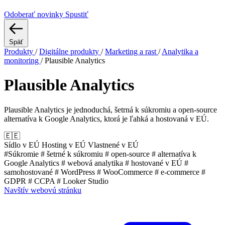
Odoberať novinky
Spustiť
Späť
Produkty
/
Digitálne produkty
/
Marketing a rast
/
Analytika a
monitoring
/
Plausible Analytics
Plausible Analytics
Plausible Analytics je jednoduchá, šetrná k súkromiu a open-source
alternatíva k Google Analytics, ktorá je ľahká a hostovaná v EÚ.
🇪🇪
Sídlo v EÚ
Hosting v EÚ
Vlastnené v EÚ
#Súkromie
# šetrné k súkromiu
# open-source
# alternatíva k
Google Analytics
# webová analytika
# hostované v EÚ
#
samohostované
# WordPress
# WooCommerce
# e-commerce
#
GDPR
# CCPA
# Looker Studio
Navštív webovú stránku