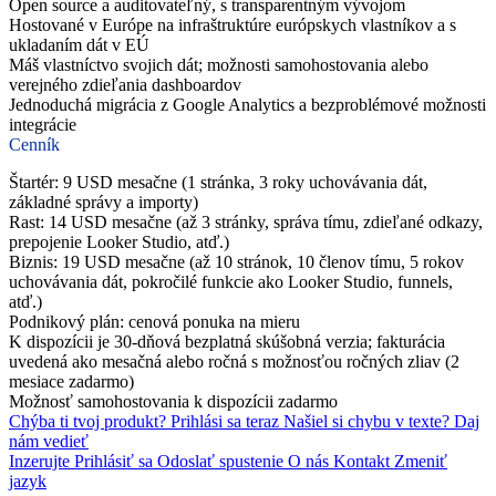
Open source a auditovateľný, s transparentným vývojom
Hostované v Európe na infraštruktúre európskych vlastníkov a s
ukladaním dát v EÚ
Máš vlastníctvo svojich dát; možnosti samohostovania alebo
verejného zdieľania dashboardov
Jednoduchá migrácia z Google Analytics a bezproblémové možnosti
integrácie
Cenník
Štartér: 9 USD mesačne (1 stránka, 3 roky uchovávania dát,
základné správy a importy)
Rast: 14 USD mesačne (až 3 stránky, správa tímu, zdieľané odkazy,
prepojenie Looker Studio, atď.)
Biznis: 19 USD mesačne (až 10 stránok, 10 členov tímu, 5 rokov
uchovávania dát, pokročilé funkcie ako Looker Studio, funnels,
atď.)
Podnikový plán: cenová ponuka na mieru
K dispozícii je 30-dňová bezplatná skúšobná verzia; fakturácia
uvedená ako mesačná alebo ročná s možnosťou ročných zliav (2
mesiace zadarmo)
Možnosť samohostovania k dispozícii zadarmo
Chýba ti tvoj produkt?
Prihlási sa teraz
Našiel si chybu v texte?
Daj
nám vedieť
Inzerujte
Prihlásiť sa
Odoslať spustenie
O nás
Kontakt
Zmeniť
jazyk