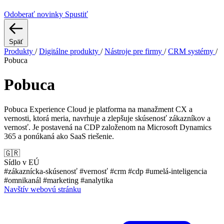
Odoberať novinky
Spustiť
Späť
Produkty
/
Digitálne produkty
/
Nástroje pre firmy
/
CRM systémy
/
Pobuca
Pobuca
Pobuca Experience Cloud je platforma na manažment CX a
vernosti, ktorá meria, navrhuje a zlepšuje skúsenosť zákazníkov a
vernosť. Je postavená na CDP založenom na Microsoft Dynamics
365 a ponúkaná ako SaaS riešenie.
🇬🇷
Sídlo v EÚ
#zákaznícka-skúsenosť
#vernosť
#crm
#cdp
#umelá-inteligencia
#omnikanál
#marketing
#analytika
Navštív webovú stránku