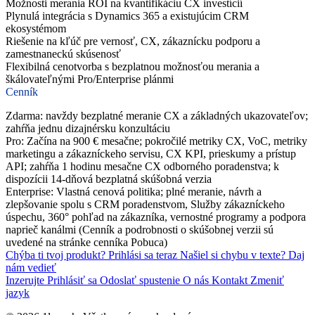
Možnosti merania ROI na kvantifikáciu CX investícií
Plynulá integrácia s Dynamics 365 a existujúcim CRM
ekosystémom
Riešenie na kľúč pre vernosť, CX, zákaznícku podporu a
zamestnaneckú skúsenosť
Flexibilná cenotvorba s bezplatnou možnosťou merania a
škálovateľnými Pro/Enterprise plánmi
Cenník
Zdarma: navždy bezplatné meranie CX a základných ukazovateľov;
zahŕňa jednu dizajnérsku konzultáciu
Pro: Začína na 900 € mesačne; pokročilé metriky CX, VoC, metriky
marketingu a zákazníckeho servisu, CX KPI, prieskumy a prístup
API; zahŕňa 1 hodinu mesačne CX odborného poradenstva; k
dispozícii 14-dňová bezplatná skúšobná verzia
Enterprise: Vlastná cenová politika; plné meranie, návrh a
zlepšovanie spolu s CRM poradenstvom, Služby zákazníckeho
úspechu, 360° pohľad na zákazníka, vernostné programy a podpora
naprieč kanálmi (Cenník a podrobnosti o skúšobnej verzii sú
uvedené na stránke cenníka Pobuca)
Chýba ti tvoj produkt?
Prihlási sa teraz
Našiel si chybu v texte?
Daj
nám vedieť
Inzerujte
Prihlásiť sa
Odoslať spustenie
O nás
Kontakt
Zmeniť
jazyk