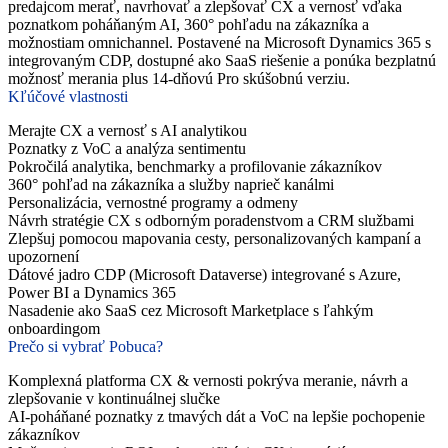
predajcom merať, navrhovať a zlepšovať CX a vernosť vďaka
poznatkom poháňaným AI, 360° pohľadu na zákazníka a
možnostiam omnichannel. Postavené na Microsoft Dynamics 365 s
integrovaným CDP, dostupné ako SaaS riešenie a ponúka bezplatnú
možnosť merania plus 14-dňovú Pro skúšobnú verziu.
Kľúčové vlastnosti
Merajte CX a vernosť s AI analytikou
Poznatky z VoC a analýza sentimentu
Pokročilá analytika, benchmarky a profilovanie zákazníkov
360° pohľad na zákazníka a služby naprieč kanálmi
Personalizácia, vernostné programy a odmeny
Návrh stratégie CX s odborným poradenstvom a CRM službami
Zlepšuj pomocou mapovania cesty, personalizovaných kampaní a
upozornení
Dátové jadro CDP (Microsoft Dataverse) integrované s Azure,
Power BI a Dynamics 365
Nasadenie ako SaaS cez Microsoft Marketplace s ľahkým
onboardingom
Prečo si vybrať Pobuca?
Komplexná platforma CX & vernosti pokrýva meranie, návrh a
zlepšovanie v kontinuálnej slučke
AI-poháňané poznatky z tmavých dát a VoC na lepšie pochopenie
zákazníkov