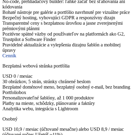
No-code, prehliadačový builder: ľahké začať bez sťahovania ani
kódovania
Bohaté nástroje pre galérie a portfólio navrhnuté pre vizuálne práce
Bezpečný hosting, vyhovujúci GDPR a responzívny dizajn
Transparentné ceny s bezplatnou úrovňou a jasne zverejnenými
prémiovými plánmi
Pozitívne spätné väzby od používateľov na platformách ako G2,
Trustpilot a Software Finder
Pravidelné aktualizácie a vylepšenia dizajnu šablón a mobilnej
úpravy
Cenník
Bezplatná webová stránka portfólia
USD 0 / mesiac
30 obrázkov, 5 strán, stránky chránené heslom
Bezplatné doménové meno, bezplatný osobný e-mail, bez branding
Portfoliobox
Personalizovateľné šablóny, až 1 000 produktov
Platby na mieste, schôdzky, plánovanie a faktúry
Analytika webu, integrácia s Lightroom
Osobný
USD 10,9 / mesiac (účtované mesačne) alebo USD 8,9 / mesiac
(účtované ročne; Ušetríš ~11%)