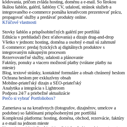
kódovania, pričom zvláda hosting, doménu a e-mail. So širokou
škálou šablón, galérií, šablóny CV, udalostí, stránok služieb a
integrovaného e-commerce pomáha kreatívcom prezentovať prácu,
propagovať služby a predávať produkty online.
Kľúčové vlastnosti
Stovky šablón a prispôsobiteľných galérií pre portfóliá
Editácia v prehliadači (bez sťahovania) a dizajn drag-and-drop
Všetko v jednom: hosting, doména a osobný e-mail sú zahrnuté
E-commerce: predaj fyzických aj digitálnych produktov s
integrovaným nákupným procesom
Rezervovateľné služby, udalosti a plánovanie
Faktúry, ponuky a viacero možností platby (vrátane platby na
mieste)
Blog, textové stránky, kontaktné formuláre a obsah chránený heslom
Ochrana heslom pre exkluzívny obsah
Mobilne-priateľský dizajn a SEO-priateľský
Analytika a integrácia s Lightroom
Podpora 24/7 a priebežné aktualizácie
Prečo si vybrať Portfoliobox?
Zameriava sa na kreatívnych (fotografov, dizajnérov, umelcov a
podobne) so šablónami prispôsobenými pre portfóliá
Komplexná platforma: hosting, doména, obchod, rezervácie, faktúry
a e-mail na jednom mieste