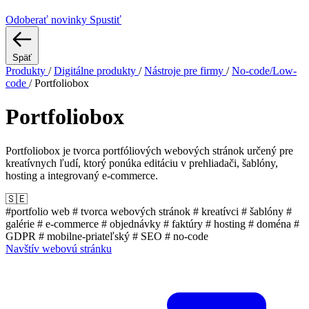
Odoberať novinky
Spustiť
Späť
Produkty
/
Digitálne produkty
/
Nástroje pre firmy
/
No-code/Low-
code
/
Portfoliobox
Portfoliobox
Portfoliobox je tvorca portfóliových webových stránok určený pre
kreatívnych ľudí, ktorý ponúka editáciu v prehliadači, šablóny,
hosting a integrovaný e-commerce.
🇸🇪
#portfolio web
# tvorca webových stránok
# kreatívci
# šablóny
#
galérie
# e-commerce
# objednávky
# faktúry
# hosting
# doména
#
GDPR
# mobilne-priateľský
# SEO
# no-code
Navštív webovú stránku