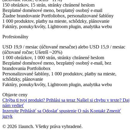
150 obrázkov, 15 strán, stránky chránené heslom
Bezplatné doménové meno, bezplatný osobný e-mail
Žiadne brandovanie Portfoliobox, personalizované šablóny
1 000 produktov, platby na mieste, schôdzky, plánovanie
Faktúry, ponuky/kvóty, Lightroom plugin, analytika webu
Profesionálny
USD 19,9 / mesiac (účtované mesačne) alebo USD 15,9 / mesiac
(účtované ročne; Ušetríš ~20%)
1 000 obrázkov, 1 000 strán, stránky chránené heslom
Bezplatné doménové meno, bezplatný osobný e-mail, bez
brandovania Portfoliobox
Personalizované šablóny, 1 000 produktov, platby na mieste,
schôdzky, plánovanie
Faktúry, ponuky/kvóty, Lightroom plugin, analytika webu
Objavte ceny
Chýba ti tvoj produkt?
Prihlási sa teraz
Našiel si chybu v texte?
Daj
nám vedieť
Inzerujte
Prihlásiť sa
Odoslať spustenie
O nás
Kontakt
Zmeniť
jazyk
© 2026 1launch. Všetky práva vyhradené.