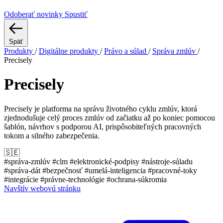
Odoberať novinky
Spustiť
Späť
Produkty
/
Digitálne produkty
/
Právo a súlad
/
Správa zmlúv
/
Precisely
Precisely
Precisely je platforma na správu životného cyklu zmlúv, ktorá
zjednodušuje celý proces zmlúv od začiatku až po koniec pomocou
šablón, návrhov s podporou AI, prispôsobiteľných pracovných
tokom a silného zabezpečenia.
🇸🇪
#správa-zmlúv
#clm
#elektronické-podpisy
#nástroje-súladu
#správa-dát
#bezpečnosť
#umelá-inteligencia
#pracovné-toky
#integrácie
#právne-technológie
#ochrana-súkromia
Navštív webovú stránku