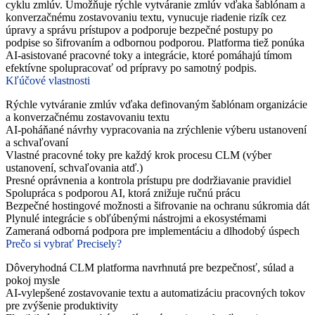
cyklu zmlúv. Umožňuje rýchle vytváranie zmlúv vďaka šablónam a
konverzačnému zostavovaniu textu, vynucuje riadenie rizík cez
úpravy a správu prístupov a podporuje bezpečné postupy po
podpise so šifrovaním a odbornou podporou. Platforma tiež ponúka
AI-asistované pracovné toky a integrácie, ktoré pomáhajú tímom
efektívne spolupracovať od prípravy po samotný podpis.
Kľúčové vlastnosti
Rýchle vytváranie zmlúv vďaka definovaným šablónam organizácie
a konverzačnému zostavovaniu textu
AI-poháňané návrhy vypracovania na zrýchlenie výberu ustanovení
a schvaľovaní
Vlastné pracovné toky pre každý krok procesu CLM (výber
ustanovení, schvaľovania atď.)
Presné oprávnenia a kontrola prístupu pre dodržiavanie pravidiel
Spolupráca s podporou AI, ktorá znižuje ručnú prácu
Bezpečné hostingové možnosti a šifrovanie na ochranu súkromia dát
Plynulé integrácie s obľúbenými nástrojmi a ekosystémami
Zameraná odborná podpora pre implementáciu a dlhodobý úspech
Prečo si vybrať Precisely?
Dôveryhodná CLM platforma navrhnutá pre bezpečnosť, súlad a
pokoj mysle
AI‑vylepšené zostavovanie textu a automatizáciu pracovných tokov
pre zvýšenie produktivity