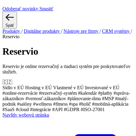
Odoberať novinky
Spustiť
Späť
Produkty
/
Digitálne produkty
/
Nástroje pre firmy
/
CRM systémy
/
Reservio
Reservio
Reservio je online rezervačný a riadiaci systém pre poskytovateľov
služieb.
🇨🇿
Sídlo v EÚ
Hosting v EÚ
Vlastnené v EÚ
Investované v EÚ
#online-rezervácie
#rezervačný-systém
#kalendár
#platby
#správa-
zákazníkov
#vernosť-zákazníkov
#plánovanie-tímu
#MSP
#malý-
podnik
#salóny
#wellness
#fitness
#spa
#holič
#mobilná-aplikácia
#SaaS
#cloud
#integrácie
#API
#GDPR
#ISO-27001
Navštív webovú stránku