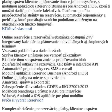
platby, správu klientov a plánovanie tímu v jednom systéme, s
mobilnou aplikáciou (Reservio Business) pre Android a iOS, ktorá ti
umožní riadiť podnikanie kdekoľvek. Platforma ponúka
prispôsobiteľné stránky na rezervácie, automatické pripomienky a
prehľady, ktoré pomáhajú rastúcim podnikom založeným na
objednávkach hladko fungovať.
Kľúčové vlastnosti
Online rezervácie a rezervačná webstránka dostupná 24/7
Integrovaný kalendár na plánovanie individuálnych aj skupinových
termínov
Vstavaná pokladnica a riadenie zásob
Správa klientov a nástroje pre vernosť zákazníkov
Riadenie tímu so správou zmien a prideľovaním úloh
Zdieľateľné odkazy na rezervácie, QR kódy a integrácie API
Automatické pripomienky cez SMS a e-mail
Mobilná aplikácia: Reservio Business (Android a iOS)
Online aj platby na mieste s potvrdením
Analytika, správy a export dát
Zabezpečenie dát v súlade s GDPR a ISO 27001:2013
Možnosti brandingu a prístup k API pre integrácie
Webové, Android a iOS aplikácie pre plnú mobilitu
Prečo si vybrať Reservio?
Komplexné riešenie pre rezervácie, platby, klientov a správu