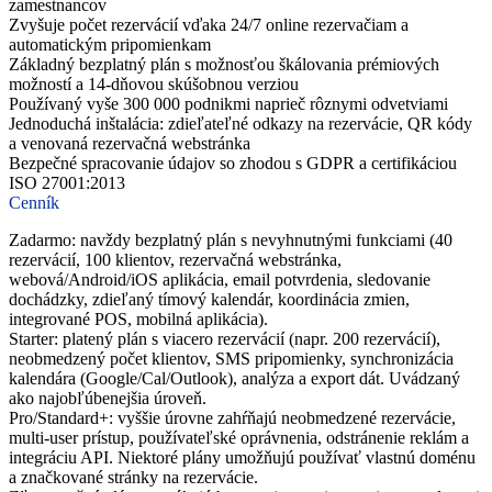
zamestnancov
Zvyšuje počet rezervácií vďaka 24/7 online rezervačiam a
automatickým pripomienkam
Základný bezplatný plán s možnosťou škálovania prémiových
možností a 14-dňovou skúšobnou verziou
Používaný vyše 300 000 podnikmi naprieč rôznymi odvetviami
Jednoduchá inštalácia: zdieľateľné odkazy na rezervácie, QR kódy
a venovaná rezervačná webstránka
Bezpečné spracovanie údajov so zhodou s GDPR a certifikáciou
ISO 27001:2013
Cenník
Zadarmo: navždy bezplatný plán s nevyhnutnými funkciami (40
rezervácií, 100 klientov, rezervačná webstránka,
webová/Android/iOS aplikácia, email potvrdenia, sledovanie
dochádzky, zdieľaný tímový kalendár, koordinácia zmien,
integrované POS, mobilná aplikácia).
Starter: platený plán s viacero rezervácií (napr. 200 rezervácií),
neobmedzený počet klientov, SMS pripomienky, synchronizácia
kalendára (Google/Cal/Outlook), analýza a export dát. Uvádzaný
ako najobľúbenejšia úroveň.
Pro/Standard+: vyššie úrovne zahŕňajú neobmedzené rezervácie,
multi-user prístup, používateľské oprávnenia, odstránenie reklám a
integráciu API. Niektoré plány umožňujú používať vlastnú doménu
a značkované stránky na rezervácie.