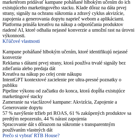
marketérom pridávať kampane poháňané hlbokým učením do ich
existujúceho marketingového stacku. Klade dôraz na dáta prvej
strany, signály na ochranu súkromia a zdravý cyklus akvizície,
zapojenia a generovania dopytu naprieč webom a aplikáciami.
Platforma prináša kreatívu na nákup a odporúčania produktov
riadené AI, ktoré odhalia nejasné konverzie a umožní rast na úrovni
výkonnosti.
Kľúčové vlastnosti
Kampane poháňané hlbokým učením, ktoré identifikujú nejasné
konverzie
Reklama s dátami prvej strany, ktorá používa trvalé signály bez
zdieľania alebo predaja dát
Kreatíva na nákup po celej ceste nákupu
IntentGPT kontextové zacielenie pre ultra-presné poznatky o
publiku
Pipeline výkonu od začiatku do konca, ktorá dopĺňa existujúce
marketingové stacky
Zameranie na viacfázové kampane: Akvizícia, Zapojenie a
Generovanie dopytu
57 % navýšenie tržieb pri ROAS, 61 % zakúpených produktov sa
predtým nepozeralo, 44 % nárast zapojenia
Spracovanie dát s dôrazom na súkromie s transparentným
používaním vlastných dát
Prečo si vybrať RTB House?