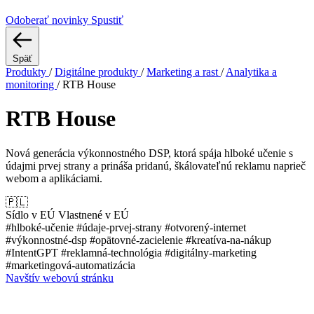
Odoberať novinky
Spustiť
Späť
Produkty
/
Digitálne produkty
/
Marketing a rast
/
Analytika a
monitoring
/
RTB House
RTB House
Nová generácia výkonnostného DSP, ktorá spája hlboké učenie s
údajmi prvej strany a prináša pridanú, škálovateľnú reklamu naprieč
webom a aplikáciami.
🇵🇱
Sídlo v EÚ
Vlastnené v EÚ
#hlboké-učenie
#údaje-prvej-strany
#otvorený-internet
#výkonnostné-dsp
#opätovné-zacielenie
#kreatíva-na-nákup
#IntentGPT
#reklamná-technológia
#digitálny-marketing
#marketingová-automatizácia
Navštív webovú stránku