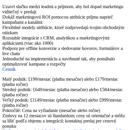
Uzavri slučku medzi leadmi a príjmom, aby bol dopad marketingu
viditeľný v predaji
Dokáž marketingovú ROI pomocou atribúcie príjmu naprieč
kampaňami a kanálmi
Flexibilné modely atribúcie, ktoré zodpovedajú tvojim obchodným
otázkam
Rozsiahle integrácie s CRM, analytikou a marketingovými
aplikáciami (viac ako 1000)
Podpora pre offline konverzie a sledovanie hovorov, formulárov a
live chatu
Jednoduché na implementáciu a navrhnuté tak, aby pomáhalo
optimalizovať kampane a rozpočty
Cenník
Malý podnik: £199/mesiac (platba mesačne) alebo £179/mesiac
(platba ročne)
Stredný podnik: £649/mesiac (platba mesačne) alebo £584/mesiac
(platba ročne)
Veľký podnik: £1149/mesiac (platba mesačne) alebo £999/mesiac
(platba ročne)
Pokročilé: Cena na vyžiadanie (mesačne alebo ročne)
Zmluvy na 12 mesiacov sú štandardom; ceny sú orientačné a môžu
sa líšiť podľa objemu a integrácií; kontaktuj predaj pre cenovú
ponuku