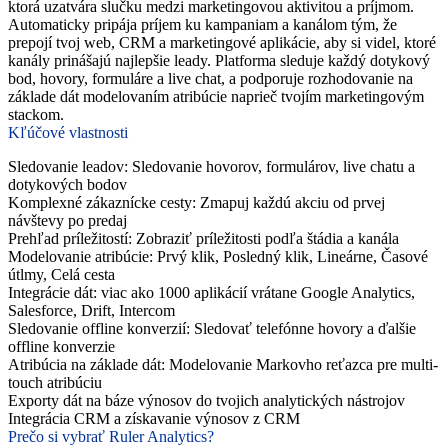
ktorá uzatvára slučku medzi marketingovou aktivitou a príjmom.
Automaticky pripája príjem ku kampaniam a kanálom tým, že
prepojí tvoj web, CRM a marketingové aplikácie, aby si videl, ktoré
kanály prinášajú najlepšie leady. Platforma sleduje každý dotykový
bod, hovory, formuláre a live chat, a podporuje rozhodovanie na
základe dát modelovaním atribúcie naprieč tvojím marketingovým
stackom.
Kľúčové vlastnosti
Sledovanie leadov: Sledovanie hovorov, formulárov, live chatu a
dotykových bodov
Komplexné zákaznícke cesty: Zmapuj každú akciu od prvej
návštevy po predaj
Prehľad príležitostí: Zobraziť príležitosti podľa štádia a kanála
Modelovanie atribúcie: Prvý klik, Posledný klik, Lineárne, Časové
útlmy, Celá cesta
Integrácie dát: viac ako 1000 aplikácií vrátane Google Analytics,
Salesforce, Drift, Intercom
Sledovanie offline konverzií: Sledovať telefónne hovory a ďalšie
offline konverzie
Atribúcia na základe dát: Modelovanie Markovho reťazca pre multi-
touch atribúciu
Exporty dát na báze výnosov do tvojich analytických nástrojov
Integrácia CRM a získavanie výnosov z CRM
Prečo si vybrať Ruler Analytics?