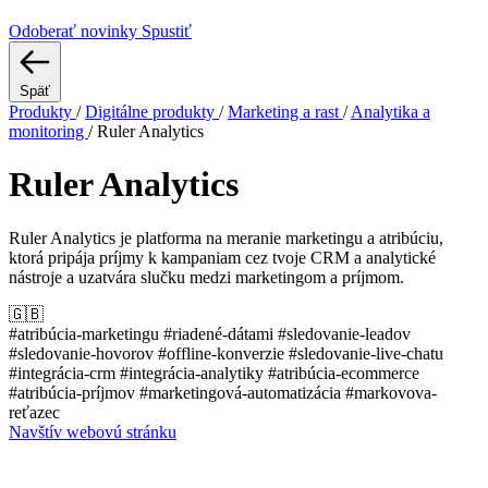
Odoberať novinky
Spustiť
Späť
Produkty
/
Digitálne produkty
/
Marketing a rast
/
Analytika a
monitoring
/
Ruler Analytics
Ruler Analytics
Ruler Analytics je platforma na meranie marketingu a atribúciu,
ktorá pripája príjmy k kampaniam cez tvoje CRM a analytické
nástroje a uzatvára slučku medzi marketingom a príjmom.
🇬🇧
#atribúcia-marketingu
#riadené-dátami
#sledovanie-leadov
#sledovanie-hovorov
#offline-konverzie
#sledovanie-live-chatu
#integrácia-crm
#integrácia-analytiky
#atribúcia-ecommerce
#atribúcia-príjmov
#marketingová-automatizácia
#markovova-
reťazec
Navštív webovú stránku