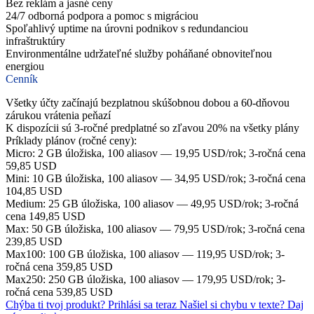
Bez reklám a jasné ceny
24/7 odborná podpora a pomoc s migráciou
Spoľahlivý uptime na úrovni podnikov s redundanciou
infraštruktúry
Environmentálne udržateľné služby poháňané obnoviteľnou
energiou
Cenník
Všetky účty začínajú bezplatnou skúšobnou dobou a 60-dňovou
zárukou vrátenia peňazí
K dispozícii sú 3-ročné predplatné so zľavou 20% na všetky plány
Príklady plánov (ročné ceny):
Micro: 2 GB úložiska, 100 aliasov — 19,95 USD/rok; 3-ročná cena
59,85 USD
Mini: 10 GB úložiska, 100 aliasov — 34,95 USD/rok; 3-ročná cena
104,85 USD
Medium: 25 GB úložiska, 100 aliasov — 49,95 USD/rok; 3-ročná
cena 149,85 USD
Max: 50 GB úložiska, 100 aliasov — 79,95 USD/rok; 3-ročná cena
239,85 USD
Max100: 100 GB úložiska, 100 aliasov — 119,95 USD/rok; 3-
ročná cena 359,85 USD
Max250: 250 GB úložiska, 100 aliasov — 179,95 USD/rok; 3-
ročná cena 539,85 USD
Chýba ti tvoj produkt?
Prihlási sa teraz
Našiel si chybu v texte?
Daj