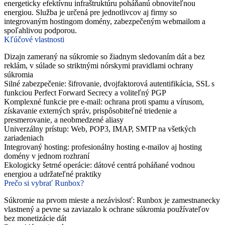
energeticky efektívnu infraštruktúru poháňanú obnoviteľnou
energiou. Služba je určená pre jednotlivcov aj firmy so
integrovaným hostingom domény, zabezpečeným webmailom a
spoľahlivou podporou.
Kľúčové vlastnosti
Dizajn zameraný na súkromie so žiadnym sledovaním dát a bez
reklám, v súlade so striktnými nórskymi pravidlami ochrany
súkromia
Silné zabezpečenie: šifrovanie, dvojfaktorová autentifikácia, SSL s
funkciou Perfect Forward Secrecy a voliteľný PGP
Komplexné funkcie pre e-mail: ochrana proti spamu a vírusom,
získavanie externých správ, prispôsobiteľné triedenie a
presmerovanie, a neobmedzené aliasy
Univerzálny prístup: Web, POP3, IMAP, SMTP na všetkých
zariadeniach
Integrovaný hosting: profesionálny hosting e-mailov aj hosting
domény v jednom rozhraní
Ekologicky šetrné operácie: dátové centrá poháňané vodnou
energiou a udržateľné praktiky
Prečo si vybrať Runbox?
Súkromie na prvom mieste a nezávislosť: Runbox je zamestnanecky
vlastnený a pevne sa zaviazalo k ochrane súkromia používateľov
bez monetizácie dát