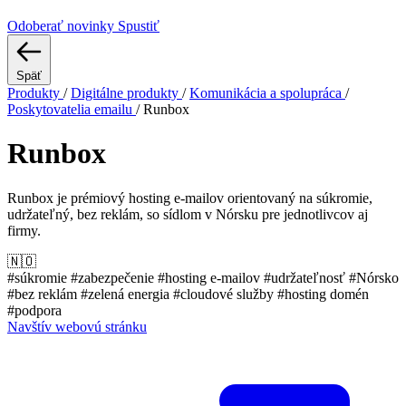
Odoberať novinky
Spustiť
Späť
Produkty
/
Digitálne produkty
/
Komunikácia a spolupráca
/
Poskytovatelia emailu
/
Runbox
Runbox
Runbox je prémiový hosting e-mailov orientovaný na súkromie,
udržateľný, bez reklám, so sídlom v Nórsku pre jednotlivcov aj
firmy.
🇳🇴
#súkromie
#zabezpečenie
#hosting e-mailov
#udržateľnosť
#Nórsko
#bez reklám
#zelená energia
#cloudové služby
#hosting domén
#podpora
Navštív webovú stránku