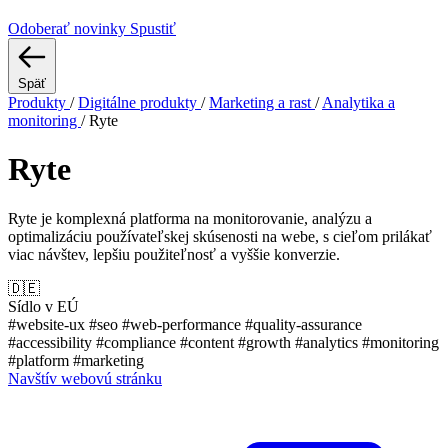
Odoberať novinky
Spustiť
Späť
Produkty
/
Digitálne produkty
/
Marketing a rast
/
Analytika a
monitoring
/
Ryte
Ryte
Ryte je komplexná platforma na monitorovanie, analýzu a
optimalizáciu používateľskej skúsenosti na webe, s cieľom prilákať
viac návštev, lepšiu použiteľnosť a vyššie konverzie.
🇩🇪
Sídlo v EÚ
#website-ux
#seo
#web-performance
#quality-assurance
#accessibility
#compliance
#content
#growth
#analytics
#monitoring
#platform
#marketing
Navštív webovú stránku