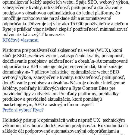
optimalizovať každý aspekt ich webu. Spája SEO, webový výkon,
zabezpečenie kvality, udržateľnosť, prístupnosť a dodržiavanie
predpisov s obsahovou optimalizáciou do jednej platformy, čo
umožňuje rozhodovanie na základe dát a automatizované
odporúčania. Dôveruje jej viac ako 15 000 používateľov a cieľom
Ryte je prilákať viac návštev, zlepšiť použiteľnosť, minimalizovať
právne riziká a zvýšiť konverzie.
Kľúčové vlastnosti
Platforma pre používateľskú skúsenosť na webe (WUX), ktorá
zlučuje SEO, webový výkon, zabezpečenie kvality, prístupnosť,
dodržiavanie predpisov, udržateľnosť a obsah.\n- Automatizované
odporúčania a KPI s inteligentným vrstvením dát, ktoré znižuje
domnienky.\n- 7 pilierov holistickej optimalizácie webu: SEO,
webový výkon, zabezpečenie kvality, udržateľnosť, prístupnosť,
dodržiavanie predpisov a obsah.\n- Nástroje obsahu: inteligentné
šablóny, prehľady kľúčových slov a Ryte Content Bites pre
pravidelné tipy z odvetvia.\n- Prehľady platformy, prehliadky
produktov a pravidelné aktualizácie, ktoré pomáhajú
marketingovým, SEO a rastovým tímom uspieť.
Prečo si vybrať Ryte?
Holistický prístup k optimalizácii webu naprieč UX, technickým
výkonom, obsahom a dodržiavaním predpisov.\n- Rozhodnutia na
základe dát podporované automatizovanými odporúčaniami a