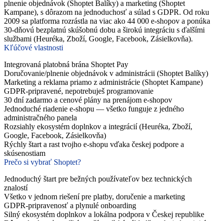
plnenie objednávok (Shoptet Balíky) a marketing (Shoptet
Kampane), s dôrazom na jednoduchosť a súlad s GDPR. Od roku
2009 sa platforma rozrástla na viac ako 44 000 e-shopov a ponúka
30-dňovú bezplatnú skúšobnú dobu a širokú integráciu s ďalšími
službami (Heuréka, Zboží, Google, Facebook, Zásielkovňa).
Kľúčové vlastnosti
Integrovaná platobná brána Shoptet Pay
Doručovanie/plnenie objednávok v administrácii (Shoptet Balíky)
Marketing a reklama priamo z administrácie (Shoptet Kampane)
GDPR-pripravené, nepotrebuješ programovanie
30 dní zadarmo a cenové plány na prenájom e-shopov
Jednoduché riadenie e‑shopu — všetko funguje z jedného
administračného panela
Rozsiahly ekosystém doplnkov a integrácií (Heuréka, Zboží,
Google, Facebook, Zásielkovňa)
Rýchly štart a rast tvojho e-shopu vďaka českej podpore a
skúsenostiam
Prečo si vybrať Shoptet?
Jednoduchý štart pre bežných používateľov bez technických
znalostí
Všetko v jednom riešení pre platby, doručenie a marketing
GDPR-pripravenosť a plynulé onboarding
Silný ekosystém doplnkov a lokálna podpora v Českej republike