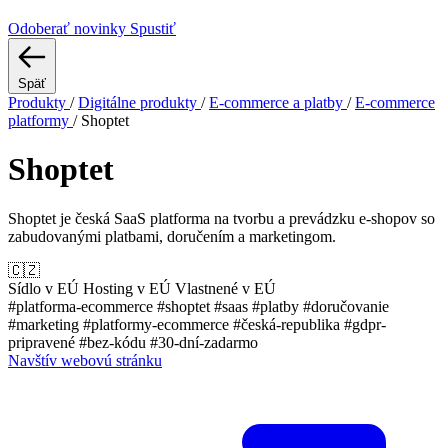
Odoberať novinky
Spustiť
Späť
Produkty
/
Digitálne produkty
/
E-commerce a platby
/
E-commerce
platformy
/
Shoptet
Shoptet
Shoptet je česká SaaS platforma na tvorbu a prevádzku e-shopov so
zabudovanými platbami, doručením a marketingom.
🇨🇿
Sídlo v EÚ
Hosting v EÚ
Vlastnené v EÚ
#platforma-ecommerce
#shoptet
#saas
#platby
#doručovanie
#marketing
#platformy-ecommerce
#česká-republika
#gdpr-
pripravené
#bez-kódu
#30-dní-zadarmo
Navštív webovú stránku