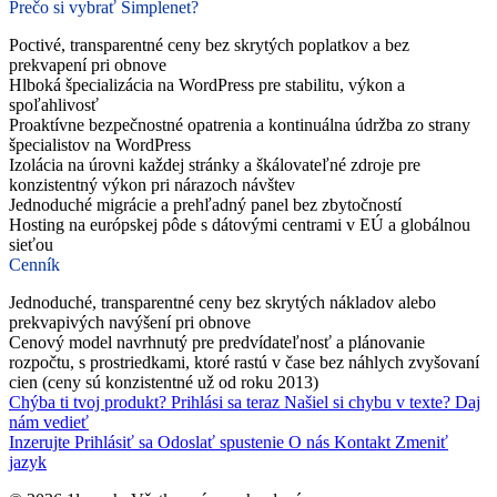
Prečo si vybrať Simplenet?
Poctivé, transparentné ceny bez skrytých poplatkov a bez
prekvapení pri obnove
Hlboká špecializácia na WordPress pre stabilitu, výkon a
spoľahlivosť
Proaktívne bezpečnostné opatrenia a kontinuálna údržba zo strany
špecialistov na WordPress
Izolácia na úrovni každej stránky a škálovateľné zdroje pre
konzistentný výkon pri nárazoch návštev
Jednoduché migrácie a prehľadný panel bez zbytočností
Hosting na európskej pôde s dátovými centrami v EÚ a globálnou
sieťou
Cenník
Jednoduché, transparentné ceny bez skrytých nákladov alebo
prekvapivých navýšení pri obnove
Cenový model navrhnutý pre predvídateľnosť a plánovanie
rozpočtu, s prostriedkami, ktoré rastú v čase bez náhlych zvyšovaní
cien (ceny sú konzistentné už od roku 2013)
Chýba ti tvoj produkt?
Prihlási sa teraz
Našiel si chybu v texte?
Daj
nám vedieť
Inzerujte
Prihlásiť sa
Odoslať spustenie
O nás
Kontakt
Zmeniť
jazyk