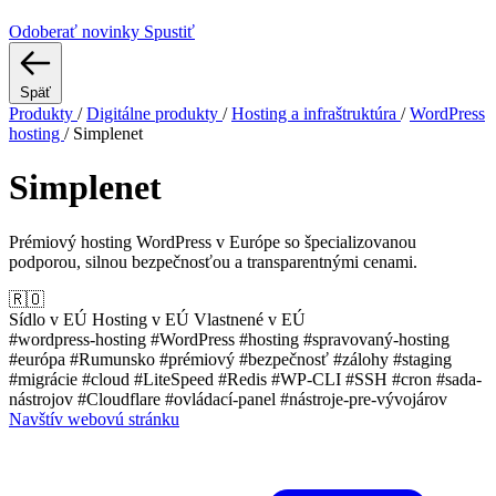
Odoberať novinky
Spustiť
Späť
Produkty
/
Digitálne produkty
/
Hosting a infraštruktúra
/
WordPress
hosting
/
Simplenet
Simplenet
Prémiový hosting WordPress v Európe so špecializovanou
podporou, silnou bezpečnosťou a transparentnými cenami.
🇷🇴
Sídlo v EÚ
Hosting v EÚ
Vlastnené v EÚ
#wordpress-hosting
#WordPress
#hosting
#spravovaný-hosting
#európa
#Rumunsko
#prémiový
#bezpečnosť
#zálohy
#staging
#migrácie
#cloud
#LiteSpeed
#Redis
#WP-CLI
#SSH
#cron
#sada-
nástrojov
#Cloudflare
#ovládací-panel
#nástroje-pre-vývojárov
Navštív webovú stránku