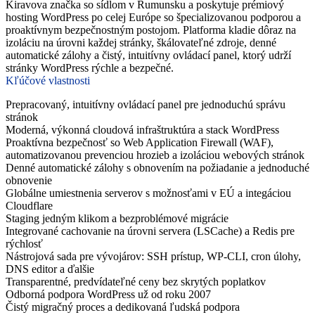
Kiravova značka so sídlom v Rumunsku a poskytuje prémiový
hosting WordPress po celej Európe so špecializovanou podporou a
proaktívnym bezpečnostným postojom. Platforma kladie dôraz na
izoláciu na úrovni každej stránky, škálovateľné zdroje, denné
automatické zálohy a čistý, intuitívny ovládací panel, ktorý udrží
stránky WordPress rýchle a bezpečné.
Kľúčové vlastnosti
Prepracovaný, intuitívny ovládací panel pre jednoduchú správu
stránok
Moderná, výkonná cloudová infraštruktúra a stack WordPress
Proaktívna bezpečnosť so Web Application Firewall (WAF),
automatizovanou prevenciou hrozieb a izoláciou webových stránok
Denné automatické zálohy s obnovením na požiadanie a jednoduché
obnovenie
Globálne umiestnenia serverov s možnosťami v EÚ a integáciou
Cloudflare
Staging jedným klikom a bezproblémové migrácie
Integrované cachovanie na úrovni servera (LSCache) a Redis pre
rýchlosť
Nástrojová sada pre vývojárov: SSH prístup, WP-CLI, cron úlohy,
DNS editor a ďalšie
Transparentné, predvídateľné ceny bez skrytých poplatkov
Odborná podpora WordPress už od roku 2007
Čistý migračný proces a dedikovaná ľudská podpora