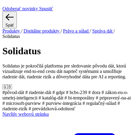
Odoberať novinky
Spustiť
Späť
Produkty
/
Digitálne produkty
/
Právo a súlad
/
Správa dát
/
Solidatus
Solidatus
Solidatus je pokročilá platforma pre sledovanie pôvodu dát, ktorá
vizualizuje end-to-end cestu dát naprieč systémami a umožňuje
riadenie dát, riadenie rizík a dôveryhodné dáta pre AI a reporting.
🇬🇧
#pôvod-dát
# riadenie-dát
# gdpr
# bcbs-239
# dora
# zákon-eu-o-
umelej-inteligencii
# katalóg-dát
# bi-temporálny
# pripravený-na-ai
# microsoft-purview
# purview-integrácia
# regulačný-súlad
#
riadenie-rizík
# prevádzková-odolnosť
Navštív webovú stránku