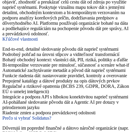
objaviť, zhodnotiť a preukázať celú cestu dát od zdroja po využitie
naprieč systémami. Poskytuje vizuálnu mapu tokov dát s jemnými
detailmi, obchodným kontextom a bi-temporálnym verzovaním na
podporu analýzy koreňových príčin, dodržiavania predpisov a
dôveryhodného AI. Platformu používajú organizácie bohaté na dáta
a podliehajúce reguláciám na pochopenie pôvodu dát pre správy, AI
a prevádzkovú odolnosť.
Kľúčové vlastnosti
End-to-end, detailné sledovanie pôvodu dát naprieč systémami
Podrobný pohľad na úrovni stĺpcov a viditeľnosť transformácií
Bohatý obchodný kontext: vlastníci dát, PII, riziká, politiky a ďalšie
Bi-temporálne verzovanie pre minulosť, súčasnosť a scenáre what-if
Automatické zachytávanie metadát a pôvod dát naprieč systémami
Funkcie riadenia dát: nastavovanie pravidiel, kontroly a overovanie
Prepojené katalógy a dátové produkty na opis dátových prvkov
Regulačné a rizikové opatrenia (BCBS 239, GDPR, DORA, Zákon
EÚ o umelej inteligencii)
Integrácie a podpora API s hlbokou konektivitou naprieč systémami
AI-poháňané sledovanie pôvodu dát a Agentic AI pre dotazy v
prirodzenom jazyku
Riadenie zmien a podpora prevádzkovej odolnosti
Prečo si vybrať Solidatus?
Dôverujú im popredné finančné a dátovo náročné organizácie (napr.