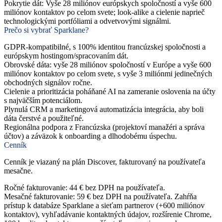
Pokrytie dát: Vyše 28 miliónov európskych spoločností a vyše 600
miliónov kontaktov po celom svete; look-alike a cielenie naprieč
technologickými portfóliami a odvetvovými signálmi.
Prečo si vybrať Sparklane?
GDPR-kompatibilné, s 100% identitou francúzskej spoločnosti a
európskym hostingom/spracovaním dát.
Obrovské dáta: vyše 28 miliónov spoločností v Európe a vyše 600
miliónov kontaktov po celom svete, s vyše 3 miliónmi jedinečných
obchodných signálov ročne.
Cielenie a prioritizácia poháňané AI na zameranie oslovenia na účty
s najväčším potenciálom.
Plynulá CRM a marketingová automatizácia integrácia, aby boli
dáta čerstvé a použiteľné.
Regionálna podpora z Francúzska (projektoví manažéri a správa
účtov) a záväzok k onboarding a dlhodobému úspechu.
Cenník
Cenník je viazaný na plán Discover, fakturovaný na používateľa
mesačne.
Ročné fakturovanie: 44 € bez DPH na používateľa.
Mesačné fakturovanie: 59 € bez DPH na používateľa. Zahŕňa
prístup k databáze Sparklane a sieťam partnerov (+600 miliónov
kontaktov), vyhľadávanie kontaktných údajov, rozšírenie Chrome,