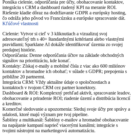
Ponúka cielenie, odporúčania pre účty, obohacovanie kontaktov,
integráciu s CRM a dashboard riadený KPI na meranie ROI.
Riešenie kladie dôraz na dodržiavanie GDPR a európsky hosting,
čo odráža jeho pôvod vo Francúzsku a európske spracovanie dát.
Kľúčové vlastnosti
Cielenie: Vytvor si cieľ v 3 kliknutiach a vizualizuj svoj
adresovateľný trh s 40+ štandardnými kritériami alebo vlastnými
pravidlami; Sparklane AI dokáže identifikovať územia zo svojej
predajnej histórie.
Odporúčania: Denne odporúčania účtov na základe obchodných
signálov na prioritizáciu, kde konať.
Kontakty: Získaj e-maily a mobilné čísla z viac ako 600 miliónov
kontaktov a hromadne ich obohať; v súlade s GDPR; prepojenia s
približne 20 partnermi.
Integrácia CRM: Vždy aktuálne údaje o spoločnostiach a
kontaktoch v tvojom CRM cez partner konektory.
Dashboard & ROI: Komplexný prehľad aktivít, spracovanie leadov,
obohacovanie a priradenie ROI; riadenie území a distribúcia licencií
a kreditov.
Komerčné sledovanie a upozornenia: Sleduj svoje účty pre správy a
udalosti, ktoré majú význam pre tvoj pipeline.
Šablóny a multikanál: Šablóny e-mailov a hromadné obohacovanie
na napájanie kampaní naprieč viacerými kanálmi; integrácie s
tvojimi nástrojmi na marketingovú automatizáciu.