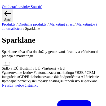
Odoberať novinky
Spustiť
Späť
Produkty
/
Digitálne produkty
/
Marketing a rast
/
Marketingová
automatizácia
/
Sparklane
Sparklane
Sparklane dáva dáta do služby generovania leadov a efektívnosti
predaja a marketingu.
🇫🇷
Sídlo v EÚ
Hosting v EÚ
Vlastnené v EÚ
#generovanie leadov
#automatizácia marketingu
#B2B
#CRM
integrácia
#GDPR
#obohacovanie dát
#odporúčania AI
#cielenie
#predajné poznatky
#európsky hosting
#Francúzsko
#Sparklane
Navštív webovú stránku