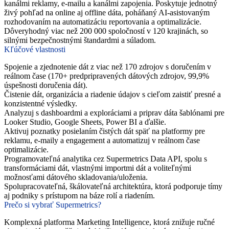
kanálmi reklamy, e-mailu a kanálmi zapojenia. Poskytuje jednotný
živý pohľad na online aj offline dáta, poháňaný AI-asistovaným
rozhodovaním na automatizáciu reportovania a optimalizácie.
Dôveryhodný viac než 200 000 spoločností v 120 krajinách, so
silnými bezpečnostnými štandardmi a súladom.
Kľúčové vlastnosti
Spojenie a zjednotenie dát z viac než 170 zdrojov s doručením v
reálnom čase (170+ predpripravených dátových zdrojov, 99,9%
úspešnosti doručenia dát).
Čistenie dát, organizácia a riadenie údajov s cieľom zaistiť presné a
konzistentné výsledky.
Analyzuj s dashboardmi a exploráciami a priprav dáta šablónami pre
Looker Studio, Google Sheets, Power BI a ďalšie.
Aktivuj poznatky posielaním čistých dát späť na platformy pre
reklamu, e-maily a engagement a automatizuj v reálnom čase
optimalizácie.
Programovateľná analytika cez Supermetrics Data API, spolu s
transformáciami dát, vlastnými importmi dát a voliteľnými
možnosťami dátového skladovania/uloženia.
Spolupracovateľná, škálovateľná architektúra, ktorá podporuje tímy
aj podniky s prístupom na báze rolí a riadením.
Prečo si vybrať Supermetrics?
Komplexná platforma Marketing Intelligence, ktorá znižuje ručné