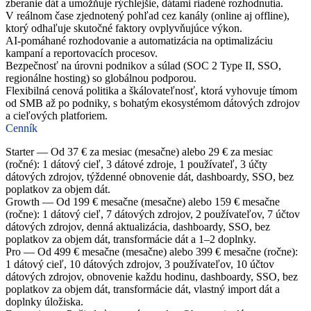
zberanie dát a umožňuje rýchlejšie, dátami riadené rozhodnutia.
V reálnom čase zjednotený pohľad cez kanály (online aj offline),
ktorý odhaľuje skutočné faktory ovplyvňujúce výkon.
AI-pomáhané rozhodovanie a automatizácia na optimalizáciu
kampaní a reportovacích procesov.
Bezpečnosť na úrovni podnikov a súlad (SOC 2 Type II, SSO,
regionálne hosting) so globálnou podporou.
Flexibilná cenová politika a škálovateľnosť, ktorá vyhovuje tímom
od SMB až po podniky, s bohatým ekosystémom dátových zdrojov
a cieľových platforiem.
Cenník
Starter — Od 37 € za mesiac (mesačne) alebo 29 € za mesiac
(ročné): 1 dátový cieľ, 3 dátové zdroje, 1 používateľ, 3 účty
dátových zdrojov, týždenné obnovenie dát, dashboardy, SSO, bez
poplatkov za objem dát.
Growth — Od 199 € mesačne (mesačne) alebo 159 € mesačne
(ročne): 1 dátový cieľ, 7 dátových zdrojov, 2 používateľov, 7 účtov
dátových zdrojov, denná aktualizácia, dashboardy, SSO, bez
poplatkov za objem dát, transformácie dát a 1–2 doplnky.
Pro — Od 499 € mesačne (mesačne) alebo 399 € mesačne (ročne):
1 dátový cieľ, 10 dátových zdrojov, 3 používateľov, 10 účtov
dátových zdrojov, obnovenie každu hodinu, dashboardy, SSO, bez
poplatkov za objem dát, transformácie dát, vlastný import dát a
doplnky úložiska.