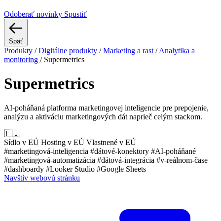
Odoberať novinky
Spustiť
Späť
Produkty
/
Digitálne produkty
/
Marketing a rast
/
Analytika a
monitoring
/
Supermetrics
Supermetrics
AI-poháňaná platforma marketingovej inteligencie pre prepojenie,
analýzu a aktiváciu marketingových dát naprieč celým stackom.
🇫🇮
Sídlo v EÚ
Hosting v EÚ
Vlastnené v EÚ
#marketingová-inteligencia
#dátové-konektory
#AI-poháňané
#marketingová-automatizácia
#dátová-integrácia
#v-reálnom-čase
#dashboardy
#Looker Studio
#Google Sheets
Navštív webovú stránku