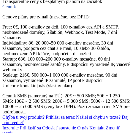
Transparentné ceny s bezplatným plánom na začiatok
Cenník
Cenové plány pre e-mail (mesačne, bez DPH):
Free: 0€, 100 e-mailov za deň, 100 e-mailov cez API a SMTP,
neobmedzené domény, 5 šablón, Webhook, Test Mode, 7 dní
záznamov
Individuálny: 8€, 20 000–50 000 e-mailov mesačne, 30 dní
záznamov, podpora cez chat a e-mail, 10 alebo 30 šablón,
neobmedzené API kľúče, nadpočet k dispozícii
Startup: 63€, 100 000–200 000 e-mailov mesačne, 60 dní
záznamov, neobmedzené šablóny, k dispozícii vyhradené IP, viaceré
webhooky
Scaleup: 216€, 500 000–1 000 000 e-mailov mesačne, 90 dní
záznamov, vyhradené IP zahrnuté, IP pool k dispozícii
Unicorn: kontaktuj nás (vlastný plán)
Cenník SMS (zameraný na EÚ): 20€ ~ 500 SMS; 50€ ~ 1 250
SMS; 100€ ~ 2 500 SMS; 200€ ~ 5 000 SMS; 500€ ~ 12 500 SMS;
1000€ ~ 25 000 SMS (ceny bez DPH). Pozri zoznam cien SMS pre
podrobnosti.
Chýba ti tvoj produkt?
Prihlási sa teraz
Našiel si chybu v texte?
Daj
nám vedieť
Inzerujte
Prihlásiť sa
Odoslať spustenie
O nás
Kontakt
Zmeniť