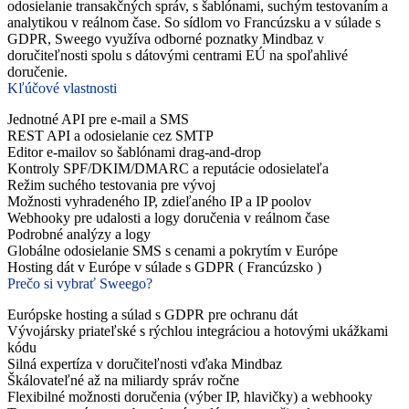
odosielanie transakčných správ, s šablónami, suchým testovaním a
analytikou v reálnom čase. So sídlom vo Francúzsku a v súlade s
GDPR, Sweego využíva odborné poznatky Mindbaz v
doručiteľnosti spolu s dátovými centrami EÚ na spoľahlivé
doručenie.
Kľúčové vlastnosti
Jednotné API pre e-mail a SMS
REST API a odosielanie cez SMTP
Editor e-mailov so šablónami drag-and-drop
Kontroly SPF/DKIM/DMARC a reputácie odosielateľa
Režim suchého testovania pre vývoj
Možnosti vyhradeného IP, zdieľaného IP a IP poolov
Webhooky pre udalosti a logy doručenia v reálnom čase
Podrobné analýzy a logy
Globálne odosielanie SMS s cenami a pokrytím v Európe
Hosting dát v Európe v súlade s GDPR ( Francúzsko )
Prečo si vybrať Sweego?
Európske hosting a súlad s GDPR pre ochranu dát
Vývojársky priateľské s rýchlou integráciou a hotovými ukážkami
kódu
Silná expertíza v doručiteľnosti vďaka Mindbaz
Škálovateľné až na miliardy správ ročne
Flexibilné možnosti doručenia (výber IP, hlavičky) a webhooky