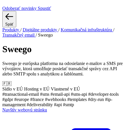
Odoberať novinky
Spustiť
Späť
Produkty
/
Digitálne produkty
/
Komunikačná infraštruktúra
/
Transakčný email
/
Sweego
Sweego
Sweego je európska platforma na odosielanie e-mailov a SMS pre
vývojárov, ktorá umožňuje posielať transakčné správy cez API
alebo SMTP spolu s analytikou a šablónami.
🇫🇷
Sídlo v EÚ
Hosting v EÚ
Vlastnené v EÚ
#transactional-email
#sms
#email-api
#sms-api
#developer-tools
#gdpr
#europe
#france
#webhooks
#templates
#dry-run
#ip-
management
#deliverability
#api
#smtp
Navštív webovú stránku