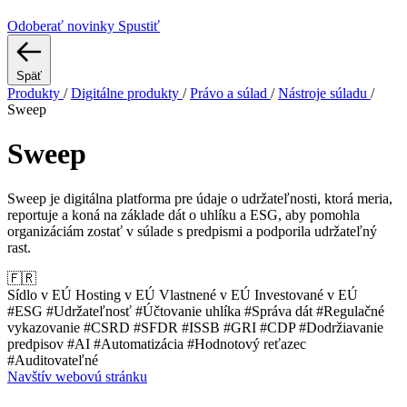
Odoberať novinky
Spustiť
Späť
Produkty
/
Digitálne produkty
/
Právo a súlad
/
Nástroje súladu
/
Sweep
Sweep
Sweep je digitálna platforma pre údaje o udržateľnosti, ktorá meria,
reportuje a koná na základe dát o uhlíku a ESG, aby pomohla
organizáciám zostať v súlade s predpismi a podporila udržateľný
rast.
🇫🇷
Sídlo v EÚ
Hosting v EÚ
Vlastnené v EÚ
Investované v EÚ
#ESG
#Udržateľnosť
#Účtovanie uhlíka
#Správa dát
#Regulačné
vykazovanie
#CSRD
#SFDR
#ISSB
#GRI
#CDP
#Dodržiavanie
predpisov
#AI
#Automatizácia
#Hodnotový reťazec
#Auditovateľné
Navštív webovú stránku