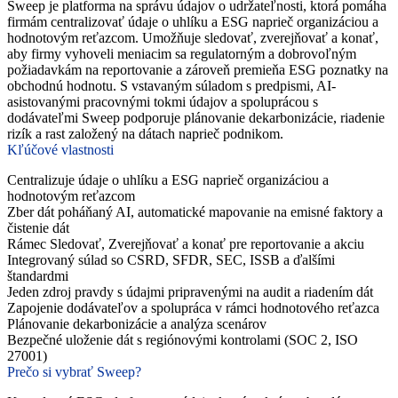
Sweep je platforma na správu údajov o udržateľnosti, ktorá pomáha
firmám centralizovať údaje o uhlíku a ESG naprieč organizáciou a
hodnotovým reťazcom. Umožňuje sledovať, zverejňovať a konať,
aby firmy vyhoveli meniacim sa regulatorným a dobrovoľným
požiadavkám na reportovanie a zároveň premieňa ESG poznatky na
obchodnú hodnotu. S vstavaným súladom s predpismi, AI-
asistovanými pracovnými tokmi údajov a spoluprácou s
dodávateľmi Sweep podporuje plánovanie dekarbonizácie, riadenie
rizík a rast založený na dátach naprieč podnikom.
Kľúčové vlastnosti
Centralizuje údaje o uhlíku a ESG naprieč organizáciou a
hodnotovým reťazcom
Zber dát poháňaný AI, automatické mapovanie na emisné faktory a
čistenie dát
Rámec Sledovať, Zverejňovať a konať pre reportovanie a akciu
Integrovaný súlad so CSRD, SFDR, SEC, ISSB a ďalšími
štandardmi
Jeden zdroj pravdy s údajmi pripravenými na audit a riadením dát
Zapojenie dodávateľov a spolupráca v rámci hodnotového reťazca
Plánovanie dekarbonizácie a analýza scenárov
Bezpečné uloženie dát s regiónovými kontrolami (SOC 2, ISO
27001)
Prečo si vybrať Sweep?