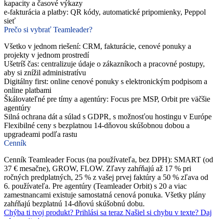
kapacity a časové výkazy
e-fakturácia a platby: QR kódy, automatické pripomienky, Peppol
sieť
Prečo si vybrať Teamleader?
Všetko v jednom riešení: CRM, fakturácie, cenové ponuky a
projekty v jednom prostredí
Ušetríš čas: centralizuje údaje o zákazníkoch a pracovné postupy,
aby si znížil administratívu
Digitálny first: online cenové ponuky s elektronickým podpisom a
online platbami
Škálovateľné pre tímy a agentúry: Focus pre MSP, Orbit pre väčšie
agentúry
Silná ochrana dát a súlad s GDPR, s možnosťou hostingu v Európe
Flexibilné ceny s bezplatnou 14-dňovou skúšobnou dobou a
upgradeami podľa rastu
Cenník
Cenník Teamleader Focus (na používateľa, bez DPH): SMART (od
37 € mesačne), GROW, FLOW. Zľavy zahŕňajú až 17 % pri
ročných predplatných, 25 % z vašej prvej faktúry a 50 % zľava od
6. používateľa. Pre agentúry (Teamleader Orbit) s 20 a viac
zamestnancami existuje samostatná cenová ponuka. Všetky plány
zahŕňajú bezplatnú 14-dňovú skúšobnú dobu.
Chýba ti tvoj produkt?
Prihlási sa teraz
Našiel si chybu v texte?
Daj