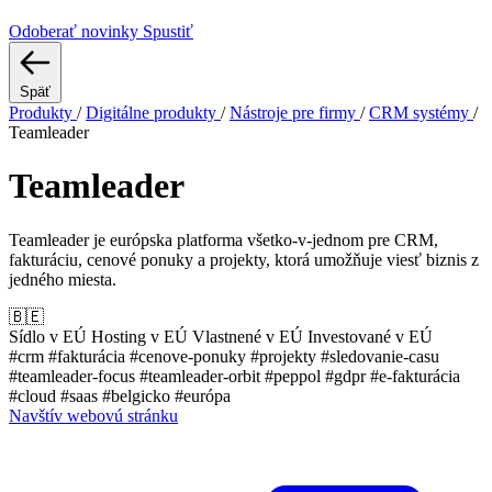
Odoberať novinky
Spustiť
Späť
Produkty
/
Digitálne produkty
/
Nástroje pre firmy
/
CRM systémy
/
Teamleader
Teamleader
Teamleader je európska platforma všetko-v-jednom pre CRM,
fakturáciu, cenové ponuky a projekty, ktorá umožňuje viesť biznis z
jedného miesta.
🇧🇪
Sídlo v EÚ
Hosting v EÚ
Vlastnené v EÚ
Investované v EÚ
#crm
#fakturácia
#cenove-ponuky
#projekty
#sledovanie-casu
#teamleader-focus
#teamleader-orbit
#peppol
#gdpr
#e-fakturácia
#cloud
#saas
#belgicko
#európa
Navštív webovú stránku