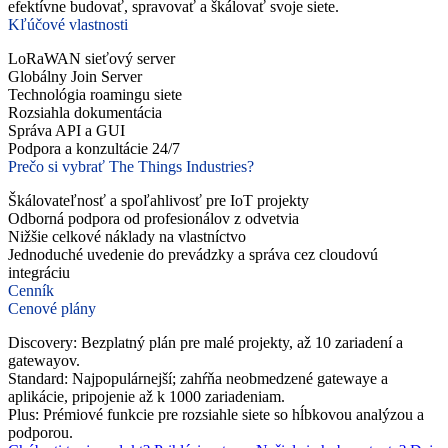
efektívne budovať, spravovať a škálovať svoje siete.
Kľúčové vlastnosti
LoRaWAN sieťový server
Globálny Join Server
Technológia roamingu siete
Rozsiahla dokumentácia
Správa API a GUI
Podpora a konzultácie 24/7
Prečo si vybrať The Things Industries?
Škálovateľnosť a spoľahlivosť pre IoT projekty
Odborná podpora od profesionálov z odvetvia
Nižšie celkové náklady na vlastníctvo
Jednoduché uvedenie do prevádzky a správa cez cloudovú
integráciu
Cenník
Cenové plány
Discovery
: Bezplatný plán pre malé projekty, až 10 zariadení a
gatewayov.
Standard
: Najpopulárnejší; zahŕňa neobmedzené gatewaye a
aplikácie, pripojenie až k 1000 zariadeniam.
Plus
: Prémiové funkcie pre rozsiahle siete so hĺbkovou analýzou a
podporou.