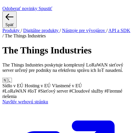
Odoberať novinky
Spustiť
Späť
Produkty
/
Digitálne produkty
/
Nástroje pre vývojárov
/
API a SDK
/
The Things Industries
The Things Industries
The Things Industries poskytuje komplexný LoRaWAN sieťový
server určený pre podniky na efektívnu správu ich IoT nasadení.
🇳🇱
Sídlo v EÚ
Hosting v EÚ
Vlastnené v EÚ
#LoRaWAN
#IoT
#Sieťový server
#Cloudové služby
#Firemné
riešenia
Navštív webovú stránku