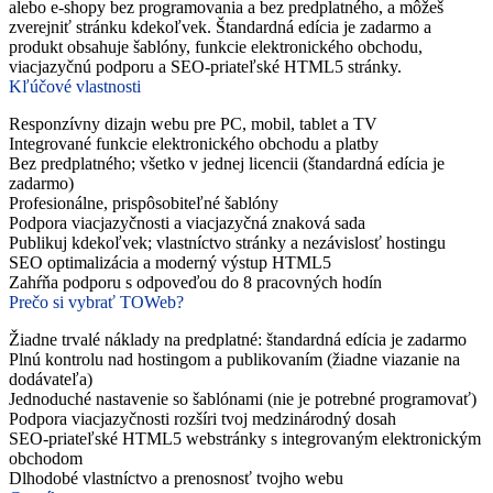
alebo e-shopy bez programovania a bez predplatného, a môžeš
zverejniť stránku kdekoľvek. Štandardná edícia je zadarmo a
produkt obsahuje šablóny, funkcie elektronického obchodu,
viacjazyčnú podporu a SEO-priateľské HTML5 stránky.
Kľúčové vlastnosti
Responzívny dizajn webu pre PC, mobil, tablet a TV
Integrované funkcie elektronického obchodu a platby
Bez predplatného; všetko v jednej licencii (štandardná edícia je
zadarmo)
Profesionálne, prispôsobiteľné šablóny
Podpora viacjazyčnosti a viacjazyčná znaková sada
Publikuj kdekoľvek; vlastníctvo stránky a nezávislosť hostingu
SEO optimalizácia a moderný výstup HTML5
Zahŕňa podporu s odpoveďou do 8 pracovných hodín
Prečo si vybrať TOWeb?
Žiadne trvalé náklady na predplatné: štandardná edícia je zadarmo
Plnú kontrolu nad hostingom a publikovaním (žiadne viazanie na
dodávateľa)
Jednoduché nastavenie so šablónami (nie je potrebné programovať)
Podpora viacjazyčnosti rozšíri tvoj medzinárodný dosah
SEO-priateľské HTML5 webstránky s integrovaným elektronickým
obchodom
Dlhodobé vlastníctvo a prenosnosť tvojho webu