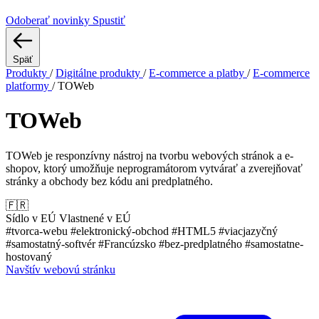
Odoberať novinky
Spustiť
Späť
Produkty
/
Digitálne produkty
/
E-commerce a platby
/
E-commerce
platformy
/
TOWeb
TOWeb
TOWeb je responzívny nástroj na tvorbu webových stránok a e-
shopov, ktorý umožňuje neprogramátorom vytvárať a zverejňovať
stránky a obchody bez kódu ani predplatného.
🇫🇷
Sídlo v EÚ
Vlastnené v EÚ
#tvorca-webu
#elektronický-obchod
#HTML5
#viacjazyčný
#samostatný-softvér
#Francúzsko
#bez-predplatného
#samostatne-
hostovaný
Navštív webovú stránku