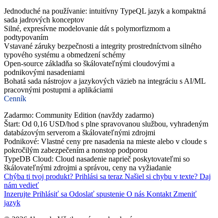
Jednoduché na používanie: intuitívny TypeQL jazyk a kompaktná
sada jadrových konceptov
Silné, expresívne modelovanie dát s polymorfizmom a
podtypovaním
Vstavané záruky bezpečnosti a integrity prostredníctvom silného
typového systému a obmedzení schémy
Open-source základňa so škálovateľnými cloudovými a
podnikovými nasadeniami
Bohatá sada nástrojov a jazykových väzieb na integráciu s AI/ML
pracovnými postupmi a aplikáciami
Cenník
Zadarmo: Community Edition (navždy zadarmo)
Štart: Od 0,16 USD/hod s plne spravovanou službou, vyhradeným
databázovým serverom a škálovateľnými zdrojmi
Podnikové: Vlastné ceny pre nasadenia na mieste alebo v cloude s
pokročilým zabezpečením a nonstop podporou
TypeDB Cloud: Cloud nasadenie naprieč poskytovateľmi so
škálovateľnými zdrojmi a správou, ceny na vyžiadanie
Chýba ti tvoj produkt?
Prihlási sa teraz
Našiel si chybu v texte?
Daj
nám vedieť
Inzerujte
Prihlásiť sa
Odoslať spustenie
O nás
Kontakt
Zmeniť
jazyk