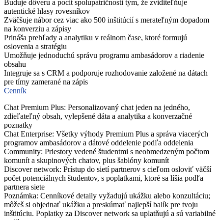
Buduje dôveru a pocit spolupatričnosti tým, že zviditeľňuje
autentické hlasy rovesníkov
Zväčšuje nábor cez viac ako 500 inštitúcií s merateľným dopadom
na konverziu a zápisy
Prináša prehľady a analytiku v reálnom čase, ktoré formujú
oslovenia a stratégiu
Umožňuje jednoduchú správu programu ambasádorov a riadenie
obsahu
Integruje sa s CRM a podporuje rozhodovanie založené na dátach
pre tímy zamerané na zápis
Cenník
Chat Premium Plus: Personalizovaný chat jeden na jedného,
zdieľateľný obsah, vylepšené dáta a analytika a konverzačné
poznatky
Chat Enterprise: Všetky výhody Premium Plus a správa viacerých
programov ambasádorov a dátové oddelenie podľa oddelenia
Community: Priestory vedené študentmi s neobmedzeným počtom
komunít a skupinových chatov, plus šablóny komunít
Discover network: Prístup do sietí partnerov s cieľom osloviť väčší
počet potenciálnych študentov, s poplatkami, ktoré sa líšia podľa
partnera siete
Poznámka: Cenníkové detaily vyžadujú ukážku alebo konzultáciu;
môžeš si objednať ukážku a preskúmať najlepší balík pre tvoju
inštitúciu. Poplatky za Discover network sa uplatňujú a sú variabilné