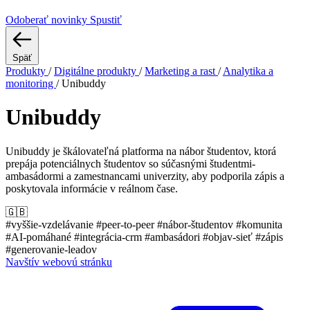
Odoberať novinky
Spustiť
Späť
Produkty
/
Digitálne produkty
/
Marketing a rast
/
Analytika a
monitoring
/
Unibuddy
Unibuddy
Unibuddy je škálovateľná platforma na nábor študentov, ktorá
prepája potenciálnych študentov so súčasnými študentmi-
ambasádormi a zamestnancami univerzity, aby podporila zápis a
poskytovala informácie v reálnom čase.
🇬🇧
#vyššie-vzdelávanie
#peer-to-peer
#nábor-študentov
#komunita
#AI-pomáhané
#integrácia-crm
#ambasádori
#objav-sieť
#zápis
#generovanie-leadov
Navštív webovú stránku