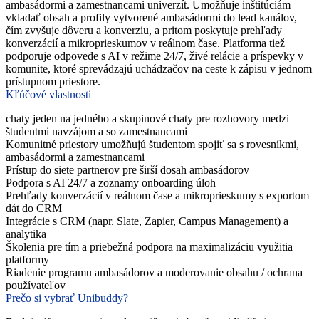
ambasádormi a zamestnancami univerzít. Umožňuje inštitúciám
vkladať obsah a profily vytvorené ambasádormi do lead kanálov,
čím zvyšuje dôveru a konverziu, a pritom poskytuje prehľady
konverzácií a mikroprieskumov v reálnom čase. Platforma tiež
podporuje odpovede s AI v režime 24/7, živé relácie a príspevky v
komunite, ktoré sprevádzajú uchádzačov na ceste k zápisu v jednom
prístupnom priestore.
Kľúčové vlastnosti
chaty jeden na jedného a skupinové chaty pre rozhovory medzi
študentmi navzájom a so zamestnancami
Komunitné priestory umožňujú študentom spojiť sa s rovesníkmi,
ambasádormi a zamestnancami
Prístup do siete partnerov pre širší dosah ambasádorov
Podpora s AI 24/7 a zoznamy onboarding úloh
Prehľady konverzácií v reálnom čase a mikroprieskumy s exportom
dát do CRM
Integrácie s CRM (napr. Slate, Zapier, Campus Management) a
analytika
Školenia pre tím a priebežná podpora na maximalizáciu využitia
platformy
Riadenie programu ambasádorov a moderovanie obsahu / ochrana
používateľov
Prečo si vybrať Unibuddy?