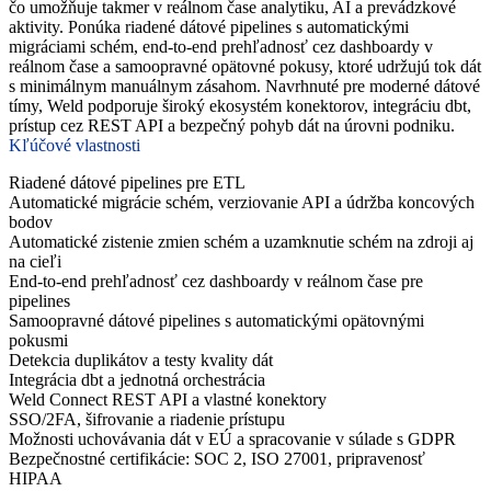
čo umožňuje takmer v reálnom čase analytiku, AI a prevádzkové
aktivity. Ponúka riadené dátové pipelines s automatickými
migráciami schém, end-to-end prehľadnosť cez dashboardy v
reálnom čase a samoopravné opätovné pokusy, ktoré udržujú tok dát
s minimálnym manuálnym zásahom. Navrhnuté pre moderné dátové
tímy, Weld podporuje široký ekosystém konektorov, integráciu dbt,
prístup cez REST API a bezpečný pohyb dát na úrovni podniku.
Kľúčové vlastnosti
Riadené dátové pipelines pre ETL
Automatické migrácie schém, verziovanie API a údržba koncových
bodov
Automatické zistenie zmien schém a uzamknutie schém na zdroji aj
na cieľi
End-to-end prehľadnosť cez dashboardy v reálnom čase pre
pipelines
Samoopravné dátové pipelines s automatickými opätovnými
pokusmi
Detekcia duplikátov a testy kvality dát
Integrácia dbt a jednotná orchestrácia
Weld Connect REST API a vlastné konektory
SSO/2FA, šifrovanie a riadenie prístupu
Možnosti uchovávania dát v EÚ a spracovanie v súlade s GDPR
Bezpečnostné certifikácie: SOC 2, ISO 27001, pripravenosť
HIPAA