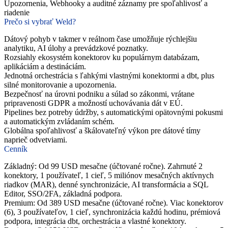
Upozornenia, Webhooky a auditné záznamy pre spoľahlivosť a
riadenie
Prečo si vybrať Weld?
Dátový pohyb v takmer v reálnom čase umožňuje rýchlejšiu
analytiku, AI úlohy a prevádzkové poznatky.
Rozsiahly ekosystém konektorov ku populárnym databázam,
aplikáciám a destináciám.
Jednotná orchestrácia s ľahkými vlastnými konektormi a dbt, plus
silné monitorovanie a upozornenia.
Bezpečnosť na úrovni podniku a súlad so zákonmi, vrátane
pripravenosti GDPR a možností uchovávania dát v EÚ.
Pipelines bez potreby údržby, s automatickými opätovnými pokusmi
a automatickým zvládaním schém.
Globálna spoľahlivosť a škálovateľný výkon pre dátové tímy
naprieč odvetviami.
Cenník
Základný: Od 99 USD mesačne (účtované ročne). Zahrnuté 2
konektory, 1 používateľ, 1 cieľ, 5 miliónov mesačných aktívnych
riadkov (MAR), denné synchronizácie, AI transformácia a SQL
Editor, SSO/2FA, základná podpora.
Premium: Od 389 USD mesačne (účtované ročne). Viac konektorov
(6), 3 používateľov, 1 cieľ, synchronizácia každú hodinu, prémiová
podpora, integrácia dbt, orchestrácia a vlastné konektory.