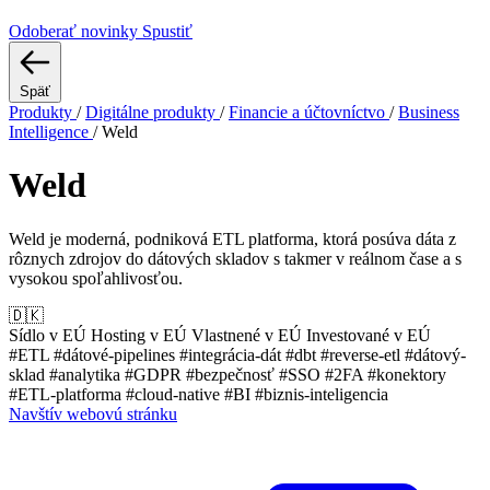
Odoberať novinky
Spustiť
Späť
Produkty
/
Digitálne produkty
/
Financie a účtovníctvo
/
Business
Intelligence
/
Weld
Weld
Weld je moderná, podniková ETL platforma, ktorá posúva dáta z
rôznych zdrojov do dátových skladov s takmer v reálnom čase a s
vysokou spoľahlivosťou.
🇩🇰
Sídlo v EÚ
Hosting v EÚ
Vlastnené v EÚ
Investované v EÚ
#ETL
#dátové-pipelines
#integrácia-dát
#dbt
#reverse-etl
#dátový-
sklad
#analytika
#GDPR
#bezpečnosť
#SSO
#2FA
#konektory
#ETL-platforma
#cloud-native
#BI
#biznis-inteligencia
Navštív webovú stránku