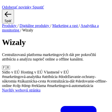
Odoberať novinky
Spustiť
Späť
Produkty
/
Digitálne produkty
/
Marketing a rast
/
Analytika a
monitoring
/
Wizaly
Wizaly
Centralizovaná platforma marketingových dát pre pokročilú
atribúciu a analýzu naprieč online a offline kanálmi.
🇫🇷
Sídlo v EÚ
Hosting v EÚ
Vlastnené v EÚ
#marketingová-analytika
#atribúcia
#dodržiavanie-ochrany-
súkromia
#zákaznícka-cesta
#centralizácia-dát
#sledovanie-offline-
online
#cdp
#dmp
#reklama
#marketingová-automatizácia
Navštív webovú stránku