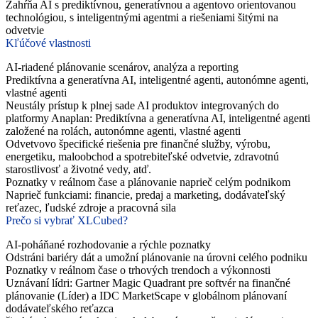
Zahŕňa AI s prediktívnou, generatívnou a agentovo orientovanou
technológiou, s inteligentnými agentmi a riešeniami šitými na
odvetvie
Kľúčové vlastnosti
AI-riadené plánovanie scenárov, analýza a reporting
Prediktívna a generatívna AI, inteligentné agenti, autonómne agenti,
vlastné agenti
Neustály prístup k plnej sade AI produktov integrovaných do
platformy Anaplan: Prediktívna a generatívna AI, inteligentné agenti
založené na rolách, autonómne agenti, vlastné agenti
Odvetvovo špecifické riešenia pre finančné služby, výrobu,
energetiku, maloobchod a spotrebiteľské odvetvie, zdravotnú
starostlivosť a životné vedy, atď.
Poznatky v reálnom čase a plánovanie naprieč celým podnikom
Naprieč funkciami: financie, predaj a marketing, dodávateľský
reťazec, ľudské zdroje a pracovná sila
Prečo si vybrať XLCubed?
AI-poháňané rozhodovanie a rýchle poznatky
Odstráni bariéry dát a umožní plánovanie na úrovni celého podniku
Poznatky v reálnom čase o trhových trendoch a výkonnosti
Uznávaní lídri: Gartner Magic Quadrant pre softvér na finančné
plánovanie (Líder) a IDC MarketScape v globálnom plánovaní
dodávateľského reťazca