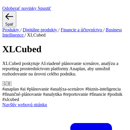
Odoberať novinky
Spustiť
Späť
Produkty
/
Digitálne produkty
/
Financie a účtovníctvo
/
Business
Intelligence
/
XLCubed
XLCubed
XLCubed poskytuje AI-riadené plánovanie scenárov, analýzu a
reporting prostredníctvom platformy Anaplan, aby umožnil
rozhodovanie na úrovni celého podniku.
🇬🇧
#anaplan
#ai
#plánovanie
#analýza-scenárov
#biznis-inteligencia
#finančné-plánovanie
#analytika
#reportovanie
#financie
#podnik
#xlcubed
Navštív webovú stránku