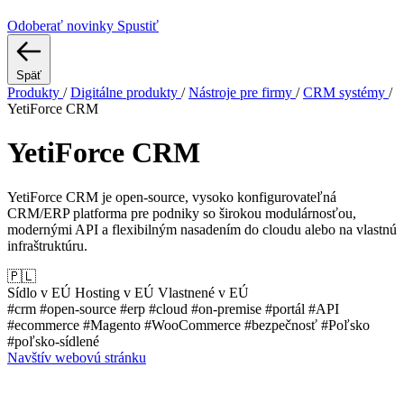
Odoberať novinky
Spustiť
Späť
Produkty
/
Digitálne produkty
/
Nástroje pre firmy
/
CRM systémy
/
YetiForce CRM
YetiForce CRM
YetiForce CRM je open-source, vysoko konfigurovateľná
CRM/ERP platforma pre podniky so širokou modulárnosťou,
modernými API a flexibilným nasadením do cloudu alebo na vlastnú
infraštruktúru.
🇵🇱
Sídlo v EÚ
Hosting v EÚ
Vlastnené v EÚ
#crm
#open-source
#erp
#cloud
#on-premise
#portál
#API
#ecommerce
#Magento
#WooCommerce
#bezpečnosť
#Poľsko
#poľsko-sídlené
Navštív webovú stránku