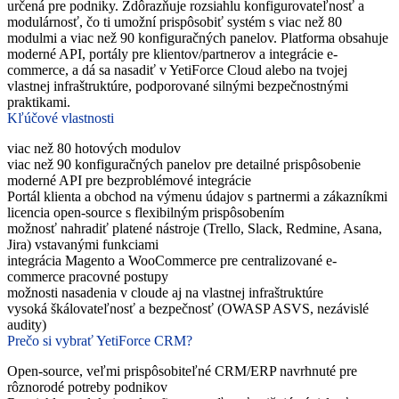
určená pre podniky. Zdôrazňuje rozsiahlu konfigurovateľnosť a
modulárnosť, čo ti umožní prispôsobiť systém s viac než 80
modulmi a viac než 90 konfiguračných panelov. Platforma obsahuje
moderné API, portály pre klientov/partnerov a integrácie e-
commerce, a dá sa nasadiť v YetiForce Cloud alebo na tvojej
vlastnej infraštruktúre, podporované silnými bezpečnostnými
praktikami.
Kľúčové vlastnosti
viac než 80 hotových modulov
viac než 90 konfiguračných panelov pre detailné prispôsobenie
moderné API pre bezproblémové integrácie
Portál klienta a obchod na výmenu údajov s partnermi a zákazníkmi
licencia open-source s flexibilným prispôsobením
možnosť nahradiť platené nástroje (Trello, Slack, Redmine, Asana,
Jira) vstavanými funkciami
integrácia Magento a WooCommerce pre centralizované e-
commerce pracovné postupy
možnosti nasadenia v cloude aj na vlastnej infraštruktúre
vysoká škálovateľnosť a bezpečnosť (OWASP ASVS, nezávislé
audity)
Prečo si vybrať YetiForce CRM?
Open-source, veľmi prispôsobiteľné CRM/ERP navrhnuté pre
rôznorodé potreby podnikov