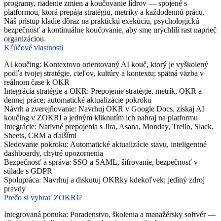
programy, riadenie zmien a koučovanie lídrov — spojené s
platformou, ktorá prepája stratégiu, metriky a každodennú prácu.
Náš prístup kladie dôraz na praktickú exekúciu, psychologickú
bezpečnosť a kontinuálne koučovanie, aby sme urýchlili rast naprieč
organizáciou.
Kľúčové vlastnosti
AI koučing: Kontextovo orientovaný AI kouč, ktorý je vyškolený
podľa tvojej stratégie, cieľov, kultúry a kontextu; spätná väzba v
reálnom čase k OKR
Integrácia stratégie a OKR: Prepojenie stratégie, metrík, OKR a
dennej práce; automatické aktualizácie pokroku
Návrh a zverejňovanie: Navrhuj OKR v Google Docs, získaj AI
koučing v ZOKRI a jedným kliknutím ich nahraj na platformu
Integrácie: Nativné prepojenia s Jira, Asana, Monday, Trello, Slack,
Sheets, CRM a ďalšími
Sledovanie pokroku: Automatické aktualizácie stavu, inteligentné
dashboardy, chytré upozornenia
Bezpečnosť a správa: SSO a SAML, šifrovanie, bezpečnosť v
súlade s GDPR
Spolupráca: Navrhuj a diskutuj OKRky kdekoľvek; jediný zdroj
pravdy
Prečo si vybrať ZOKRI?
Integrovaná ponuka: Poradenstvo, školenia a manažérsky softvér —