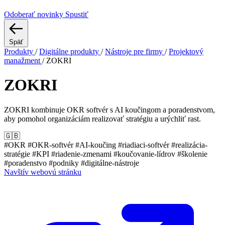
Odoberať novinky
Spustiť
Späť
Produkty
/
Digitálne produkty
/
Nástroje pre firmy
/
Projektový
manažment
/
ZOKRI
ZOKRI
ZOKRI kombinuje OKR softvér s AI koučingom a poradenstvom,
aby pomohol organizáciám realizovať stratégiu a urýchliť rast.
🇬🇧
#OKR
#OKR-softvér
#AI-koučing
#riadiaci-softvér
#realizácia-
stratégie
#KPI
#riadenie-zmenami
#koučovanie-lídrov
#školenie
#poradenstvo
#podniky
#digitálne-nástroje
Navštív webovú stránku