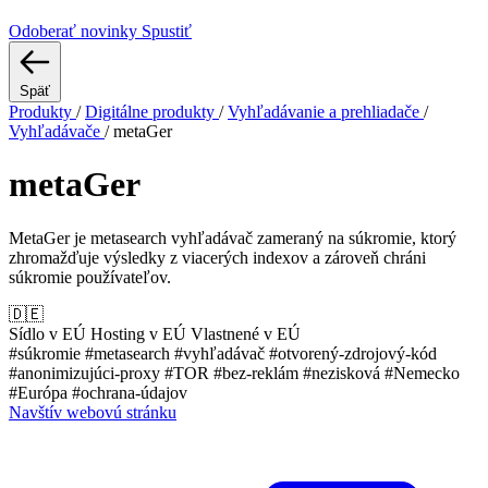
Odoberať novinky
Spustiť
Späť
Produkty
/
Digitálne produkty
/
Vyhľadávanie a prehliadače
/
Vyhľadávače
/
metaGer
metaGer
MetaGer je metasearch vyhľadávač zameraný na súkromie, ktorý
zhromažďuje výsledky z viacerých indexov a zároveň chráni
súkromie používateľov.
🇩🇪
Sídlo v EÚ
Hosting v EÚ
Vlastnené v EÚ
#súkromie
#metasearch
#vyhľadávač
#otvorený-zdrojový-kód
#anonimizujúci-proxy
#TOR
#bez-reklám
#nezisková
#Nemecko
#Európa
#ochrana-údajov
Navštív webovú stránku