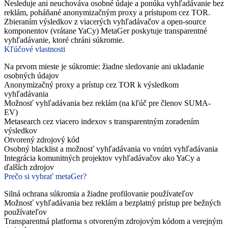
Nesleduje ani neuchováva osobné údaje a ponúka vyhľadávanie bez
reklám, poháňané anonymizačným proxy a prístupom cez TOR.
Zbieraním výsledkov z viacerých vyhľadávačov a open-source
komponentov (vrátane YaCy) MetaGer poskytuje transparentné
vyhľadávanie, ktoré chráni súkromie.
Kľúčové vlastnosti
Na prvom mieste je súkromie: žiadne sledovanie ani ukladanie
osobných údajov
Anonymizačný proxy a prístup cez TOR k výsledkom
vyhľadávania
Možnosť vyhľadávania bez reklám (na kľúč pre členov SUMA-
EV)
Metasearch cez viacero indexov s transparentným zoradením
výsledkov
Otvorený zdrojový kód
Osobný blacklist a možnosť vyhľadávania vo vnútri vyhľadávania
Integrácia komunitných projektov vyhľadávačov ako YaCy a
ďalších zdrojov
Prečo si vybrať metaGer?
Silná ochrana súkromia a žiadne profilovanie používateľov
Možnosť vyhľadávania bez reklám a bezplatný prístup pre bežných
používateľov
Transparentná platforma s otvoreným zdrojovým kódom a verejným