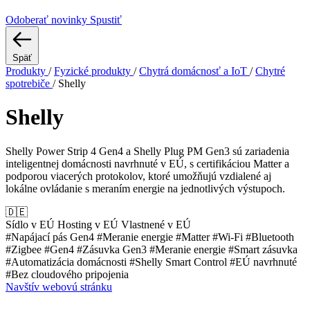
Odoberať novinky
Spustiť
Späť
Produkty
/
Fyzické produkty
/
Chytrá domácnosť a IoT
/
Chytré
spotrebiče
/
Shelly
Shelly
Shelly Power Strip 4 Gen4 a Shelly Plug PM Gen3 sú zariadenia
inteligentnej domácnosti navrhnuté v EÚ, s certifikáciou Matter a
podporou viacerých protokolov, ktoré umožňujú vzdialené aj
lokálne ovládanie s meraním energie na jednotlivých výstupoch.
🇩🇪
Sídlo v EÚ
Hosting v EÚ
Vlastnené v EÚ
#Napájací pás Gen4
#Meranie energie
#Matter
#Wi‑Fi
#Bluetooth
#Zigbee
#Gen4
#Zásuvka Gen3
#Meranie energie
#Smart zásuvka
#Automatizácia domácnosti
#Shelly Smart Control
#EÚ navrhnuté
#Bez cloudového pripojenia
Navštív webovú stránku