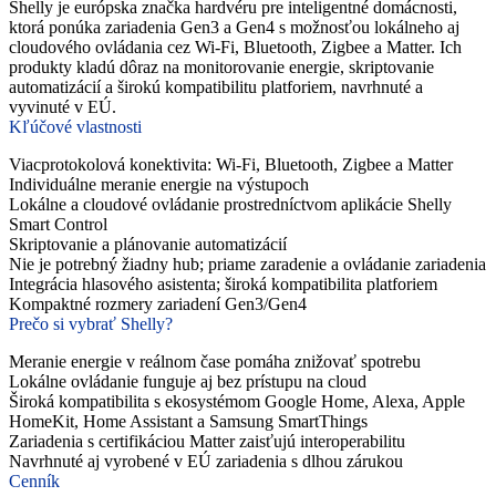
Shelly je európska značka hardvéru pre inteligentné domácnosti,
ktorá ponúka zariadenia Gen3 a Gen4 s možnosťou lokálneho aj
cloudového ovládania cez Wi‑Fi, Bluetooth, Zigbee a Matter. Ich
produkty kladú dôraz na monitorovanie energie, skriptovanie
automatizácií a širokú kompatibilitu platforiem, navrhnuté a
vyvinuté v EÚ.
Kľúčové vlastnosti
Viacprotokolová konektivita: Wi‑Fi, Bluetooth, Zigbee a Matter
Individuálne meranie energie na výstupoch
Lokálne a cloudové ovládanie prostredníctvom aplikácie Shelly
Smart Control
Skriptovanie a plánovanie automatizácií
Nie je potrebný žiadny hub; priame zaradenie a ovládanie zariadenia
Integrácia hlasového asistenta; široká kompatibilita platforiem
Kompaktné rozmery zariadení Gen3/Gen4
Prečo si vybrať Shelly?
Meranie energie v reálnom čase pomáha znižovať spotrebu
Lokálne ovládanie funguje aj bez prístupu na cloud
Široká kompatibilita s ekosystémom Google Home, Alexa, Apple
HomeKit, Home Assistant a Samsung SmartThings
Zariadenia s certifikáciou Matter zaisťujú interoperabilitu
Navrhnuté aj vyrobené v EÚ zariadenia s dlhou zárukou
Cenník