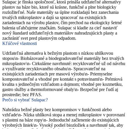
Sulapac je fínska spoločnosť, ktorá prináša udržateľné alternatívy
plastov na báze bio, ktoré sú krásne, funkčné a plne biologicky
rozložiteľné. Naše materiály sa úplne rozkladajú bez zanechania
trvalých mikroplastov a dajú sa spracovať na existujúcich
zariadeniach na výrobu plastov, čím prechod na ekologicky šetrné
balenia uľahčujeme značkám. Sulapac si kladie za cieľ nastaviť
nový štandard udržateľných materiálov nahradzujúcich plasty a
zachrániť svet pred plastovým odpadom.
Kľúčové vlastnosti
Udržateľná alternatíva k bežným plastom s nízkou uhlíkovou
stopou\n- Biobázované a biodegradovateľné materiály bez trvalých
mikroplastov\n- Cirkulárne navrhnuté: recyklovateľné už od návrhu
a využívanie recyklovaného obsahu\n- Spracovateľné na
existujúcich zariadeniach pre masovú výrobu\n- Priemyselne
kompostovateľné a vhodné pre kontakt s potravinami\n- Prémiová
kvalita s jedinečným vzhľadom a dojmom; vhodné pre kozmetiku,
gastro služby a thermoformované obaly\n- Bezpečné pre ľudí aj
prostredie; bez PFAS.
Prečo si vybrať Sulapac?
Nahrádza bežné plasty bez kompromisov v funkčnosti alebo
vzhľade\n- Nízka uhlíková stopa a menej mikroplastov v porovnaní
s plastmi na báze ropy\n- Jednoduché začlenenie do existujúcich
výrobných liniek\n- Vysoký podiel biozložiek a navrhnuté tak, aby