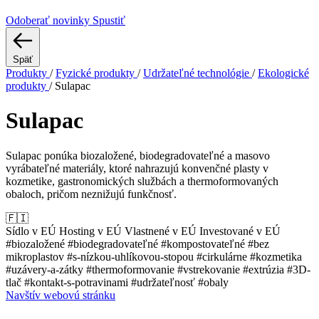
Odoberať novinky
Spustiť
Späť
Produkty
/
Fyzické produkty
/
Udržateľné technológie
/
Ekologické
produkty
/
Sulapac
Sulapac
Sulapac ponúka biozaložené, biodegradovateľné a masovo
vyrábateľné materiály, ktoré nahrazujú konvenčné plasty v
kozmetike, gastronomických službách a thermoformovaných
obaloch, pričom neznižujú funkčnosť.
🇫🇮
Sídlo v EÚ
Hosting v EÚ
Vlastnené v EÚ
Investované v EÚ
#biozaložené
#biodegradovateľné
#kompostovateľné
#bez
mikroplastov
#s-nízkou-uhlíkovou-stopou
#cirkulárne
#kozmetika
#uzávery-a-zátky
#thermoformovanie
#vstrekovanie
#extrúzia
#3D-
tlač
#kontakt-s-potravinami
#udržateľnosť
#obaly
Navštív webovú stránku