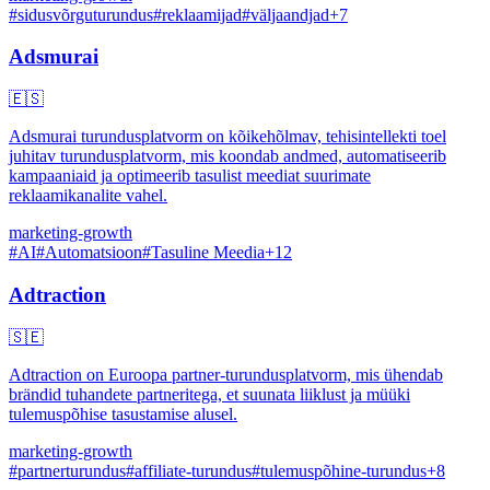
#
sidusvõrguturundus
#
reklaamijad
#
väljaandjad
+
7
Adsmurai
🇪🇸
Adsmurai turundusplatvorm on kõikehõlmav, tehisintellekti toel
juhitav turundusplatvorm, mis koondab andmed, automatiseerib
kampaaniaid ja optimeerib tasulist meediat suurimate
reklaamikanalite vahel.
marketing-growth
#
AI
#
Automatsioon
#
Tasuline Meedia
+
12
Adtraction
🇸🇪
Adtraction on Euroopa partner-turundusplatvorm, mis ühendab
brändid tuhandete partneritega, et suunata liiklust ja müüki
tulemuspõhise tasustamise alusel.
marketing-growth
#
partnerturundus
#
affiliate-turundus
#
tulemuspõhine-turundus
+
8