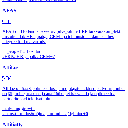
AFAS
🇳🇱
AFAS on Hollandis baseeruv pilvepõhine ERP-tarkvarakomplekt,
mis ühendab HR-i, palga, CRM-i ja tellimuste haldamise ühes
integreeritud platvormis.
hr-people
EU-hostitud
#
ERP
#
HR ja palk
#
CRM
+
7
Affilae
🇫🇷
Affilae on SaaS-põhine sidus- ja mõjutajate halduse platvorm, millel
on jälgimine, maksed ja analüütika, et kasvatada ja optimeerida
partnerite toel tekkivat tulu.
marketing-growth
#
sidus-turundus
#
mõjutajaturundus
#
jälgimine
+
6
Affiliatly