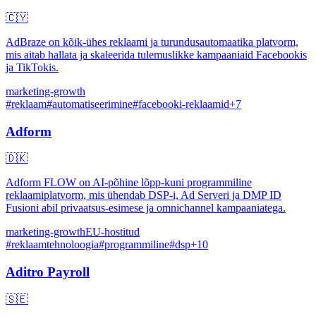
🇨🇾
AdBraze on kõik-ühes reklaami ja turundusautomaatika platvorm,
mis aitab hallata ja skaleerida tulemuslikke kampaaniaid Facebookis
ja TikTokis.
marketing-growth
#
reklaam
#
automatiseerimine
#
facebooki-reklaamid
+
7
Adform
🇩🇰
Adform FLOW on AI-põhine lõpp-kuni programmiline
reklaamiplatvorm, mis ühendab DSP-i, Ad Serveri ja DMP ID
Fusioni abil privaatsus-esimese ja omnichannel kampaaniatega.
marketing-growth
EU-hostitud
#
reklaamtehnoloogia
#
programmiline
#
dsp
+
10
Aditro Payroll
🇸🇪