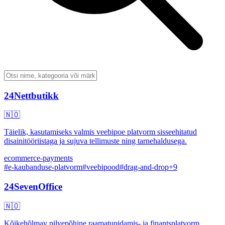
24Nettbutikk
🇳🇴
Täielik, kasutamiseks valmis veebipoe platvorm sisseehitatud
disainitööriistaga ja sujuva tellimuste ning tarnehaldusega.
ecommerce-payments
#
e-kaubanduse-platvorm
#
veebipood
#
drag-and-drop
+
9
24SevenOffice
🇳🇴
Kõikehõlmav pilvepõhine raamatupidamis- ja finantsplatvorm.