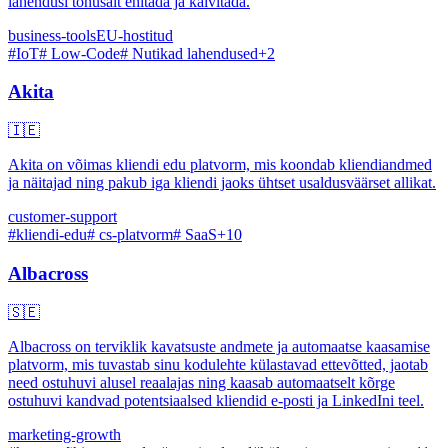
lahendusi tõhusalt ehitada ja käivitada.
business-tools
EU-hostitud
#
IoT
#
Low-Code
#
Nutikad lahendused
+
2
Akita
🇮🇪
Akita on võimas kliendi edu platvorm, mis koondab kliendiandmed
ja näitajad ning pakub iga kliendi jaoks ühtset usaldusväärset allikat.
customer-support
#
kliendi-edu
#
cs-platvorm
#
SaaS
+
10
Albacross
🇸🇪
Albacross on terviklik kavatsuste andmete ja automaatse kaasamise
platvorm, mis tuvastab sinu kodulehte külastavad ettevõtted, jaotab
need ostuhuvi alusel reaalajas ning kaasab automaatselt kõrge
ostuhuvi kandvad potentsiaalsed kliendid e-posti ja LinkedIni teel.
marketing-growth