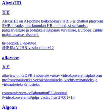
AlexisHR
🇸🇪
AlexisHR on AI-põhine kõikehõlmav HRIS ja chatbot platvorm
SMBde jaoks, mis koondab HR-andmed, sisseelamise,
palgaarvestuse ja poliitikale ligipääsu turvalisse, Euroopa Liidus
majutatavasse süsteemi.
hr-people
EU-hostitud
#
HRIS
#
AI
#
HR-vestlusrobot
+
12
alfaview
🇩🇪
alfaview on GDPR-i nõuetele vastav videokonverentsiplatvorm
professionaalseteks veebikohtumisteks, veebiseminarideks ja
virtuaalseteks üritusteks.
communication-collaboration
EU-hostitud
#
videokonverents
#
gdpr-vastav
#
iso-27001
+
10
Algoan