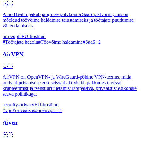
🇸🇪
Aino Health pakub järgmise põlvkonna SaaS-platvormi, mis on
mõeldud töövõime haldamise täiustamiseks ja töötajate puudumise
vähendamiseks.
hr-people
EU-hostitud
#
Töötajate heaolu
#
Töövõime haldamine
#
SaaS
+
2
AirVPN
🇮🇹
AirVPN on OpenVPN- ja WireGuard-põhine VPN-teenus, mida
juhivad privaatsuse eest seisvad aktivistid, pakkudes tugevat
krüpteerimist ja tsensuuri ületamist läbipaistva, privaatsust esikohale
seava poliitikaga.
security-privacy
EU-hostitud
#
vpn
#
privaatsus
#
openvpn
+
11
Aiven
🇫🇮