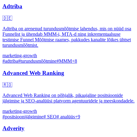
Adtriba
🇩🇪
Adtriba on arenenud turundusmõõtmise lahendus, mis on nüüd osa
Funnelist ja ühendab MMM-i, MTA-d ning inkrementaalsuse
testimise Funnel Mõõtmise raames, pakkudes kanalite lõikes ühtset
turundusmõõtmist.
marketing-growth
#
adtriba
#
turundusmõõtmine
#
MMM
+
8
Advanced Web Ranking
🇷🇴
Advanced Web Ranking on põhjalik, pikaajaline positsioonide
jälgimise ja SEO-analüüsi platvorm agentuuridele ja meeskondadele.
marketing-growth
#
positsioonijälgimine
#
SEO
#
analüüs
+
9
Adverity