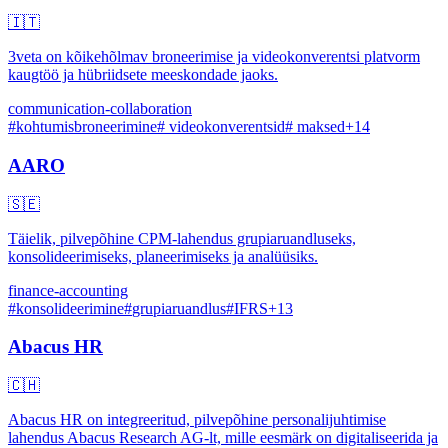
🇮🇹
3veta on kõikehõlmav broneerimise ja videokonverentsi platvorm
kaugtöö ja hübriidsete meeskondade jaoks.
communication-collaboration
#
kohtumisbroneerimine
#
videokonverentsid
#
maksed
+
14
AARO
🇸🇪
Täielik, pilvepõhine CPM-lahendus grupiaruandluseks,
konsolideerimiseks, planeerimiseks ja analüüsiks.
finance-accounting
#
konsolideerimine
#
grupiaruandlus
#
IFRS
+
13
Abacus HR
🇨🇭
Abacus HR on integreeritud, pilvepõhine personalijuhtimise
lahendus Abacus Research AG-lt, mille eesmärk on digitaliseerida ja