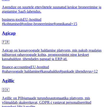
Agendize on suurtele ettevõtetele suunatud keskse broneerimise ja
ajastamise SaaS-lahendus.
business-tools
EU-hostitud
#
kohtumised
#
online-broneerimine
#
omnikanal
+
15
Agicap
🇫🇷
Agicap on kassavoogude haldamise platvorm, mis pakub reaalajas
nähtavust rahavoogude kohta, prognoosimist ning keskset
kassahaldust, ühendades pangad ja ERP-id.
finance-accounting
EU-hostitud
#
rahavoogude haldamine
#
kassahaldus
#
pankade ühenduvus
+
12
Agillic
🇩🇰
Agillic on Põhjamaade turundusautomaatika platvorm, mis
võimaldab skaleeritavat, GDPR-i vastavat personaliseeritud
turundust läbi kanalite.