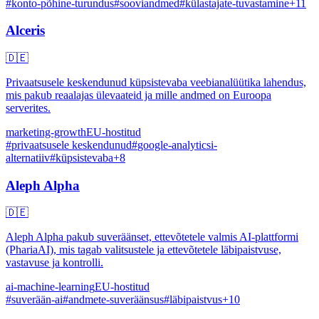
#
konto-põhine-turundus
#
sooviandmed
#
külastajate-tuvastamine
+
11
Alceris
🇩🇪
Privaatsusele keskendunud küpsistevaba veebianalüütika lahendus,
mis pakub reaalajas ülevaateid ja mille andmed on Euroopa
serverites.
marketing-growth
EU-hostitud
#
privaatsusele keskendunud
#
google-analyticsi-
alternatiiv
#
küpsistevaba
+
8
Aleph Alpha
🇩🇪
Aleph Alpha pakub suveräänset, ettevõtetele valmis AI-plattformi
(PhariaAI), mis tagab valitsustele ja ettevõtetele läbipaistvuse,
vastavuse ja kontrolli.
ai-machine-learning
EU-hostitud
#
suverään-ai
#
andmete-suveräänsus
#
läbipaistvus
+
10