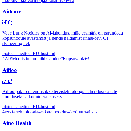
#
koodivaba
#
vormiloja
#
küsitlused
+
15
Aidence
🇳🇱
Veye Lung Nodules on AI-lahendus, mille eesmärk on parandada
kopsunodule avastamist ja nende haldamist rinnakorvi CT-
skaneeringutel.
biotech-medtech
EU-hostitud
#
AI
#
Meditsiiniline pildistamine
#
Kopsuvähk
+
3
Aifloo
🇸🇪
Aifloo pakub uuenduslikke tervistehnoloogia lahendusi eakate
hoolduseks ja koduturvalisuseks.
biotech-medtech
EU-hostitud
#
tervisetehnoloogia
#
eakate hooldus
#
koduturvalisus
+
1
Aino Health