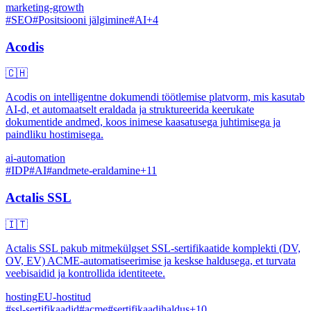
marketing-growth
#
SEO
#
Positsiooni jälgimine
#
AI
+
4
Acodis
🇨🇭
Acodis on intelligentne dokumendi töötlemise platvorm, mis kasutab
AI-d, et automaatselt eraldada ja struktureerida keerukate
dokumentide andmed, koos inimese kaasatusega juhtimisega ja
paindliku hostimisega.
ai-automation
#
IDP
#
AI
#
andmete-eraldamine
+
11
Actalis SSL
🇮🇹
Actalis SSL pakub mitmekülgset SSL-sertifikaatide komplekti (DV,
OV, EV) ACME-automatiseerimise ja keskse haldusega, et turvata
veebisaidid ja kontrollida identiteete.
hosting
EU-hostitud
#
ssl-sertifikaadid
#
acme
#
sertifikaadihaldus
+
10