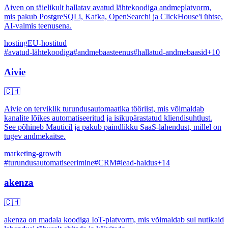
Aiven on täielikult hallatav avatud lähtekoodiga andmeplatvorm,
mis pakub PostgreSQLi, Kafka, OpenSearchi ja ClickHouse'i ühtse,
AI-valmis teenusena.
hosting
EU-hostitud
#
avatud-lähtekoodiga
#
andmebaasteenus
#
hallatud-andmebaasid
+
10
Aivie
🇨🇭
Aivie on terviklik turundusautomaatika tööriist, mis võimaldab
kanalite lõikes automatiseeritud ja isikupärastatud kliendisuhtlust.
See põhineb Mauticil ja pakub paindlikku SaaS-lahendust, millel on
tugev andmekaitse.
marketing-growth
#
turundusautomatiseerimine
#
CRM
#
lead-haldus
+
14
akenza
🇨🇭
akenza on madala koodiga IoT-platvorm, mis võimaldab sul nutikaid