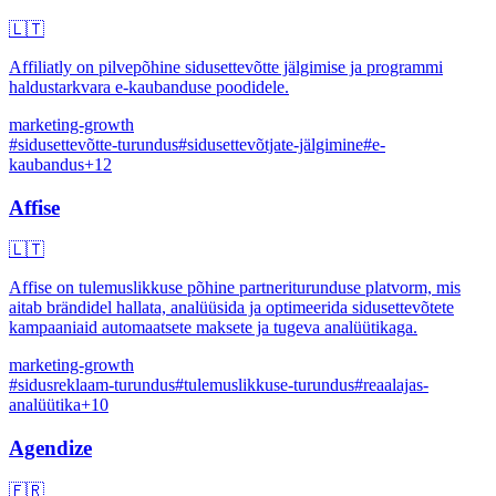
🇱🇹
Affiliatly on pilvepõhine sidusettevõtte jälgimise ja programmi
haldustarkvara e-kaubanduse poodidele.
marketing-growth
#
sidusettevõtte-turundus
#
sidusettevõtjate-jälgimine
#
e-
kaubandus
+
12
Affise
🇱🇹
Affise on tulemuslikkuse põhine partneriturunduse platvorm, mis
aitab brändidel hallata, analüüsida ja optimeerida sidusettevõtete
kampaaniaid automaatsete maksete ja tugeva analüütikaga.
marketing-growth
#
sidusreklaam-turundus
#
tulemuslikkuse-turundus
#
reaalajas-
analüütika
+
10
Agendize
🇫🇷