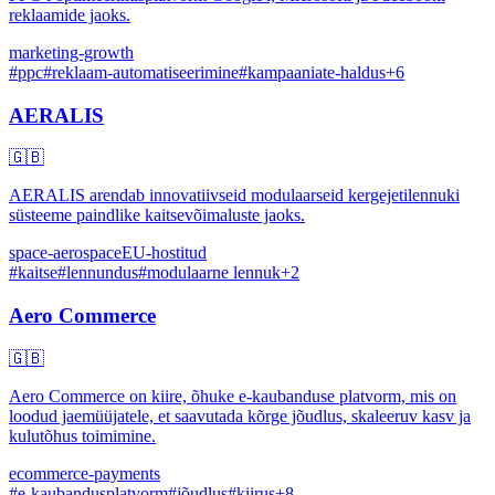
reklaamide jaoks.
marketing-growth
#
ppc
#
reklaam-automatiseerimine
#
kampaaniate-haldus
+
6
AERALIS
🇬🇧
AERALIS arendab innovatiivseid modulaarseid kergejetilennuki
süsteeme paindlike kaitsevõimaluste jaoks.
space-aerospace
EU-hostitud
#
kaitse
#
lennundus
#
modulaarne lennuk
+
2
Aero Commerce
🇬🇧
Aero Commerce on kiire, õhuke e-kaubanduse platvorm, mis on
loodud jaemüüjatele, et saavutada kõrge jõudlus, skaleeruv kasv ja
kulutõhus toimimine.
ecommerce-payments
#
e-kaubandusplatvorm
#
jõudlus
#
kiirus
+
8