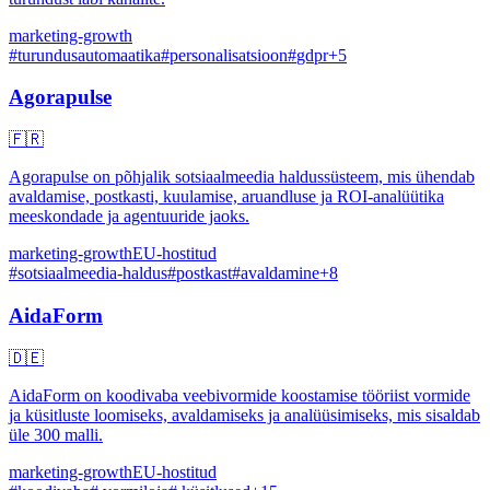
marketing-growth
#
turundusautomaatika
#
personalisatsioon
#
gdpr
+
5
Agorapulse
🇫🇷
Agorapulse on põhjalik sotsiaalmeedia haldussüsteem, mis ühendab
avaldamise, postkasti, kuulamise, aruandluse ja ROI-analüütika
meeskondade ja agentuuride jaoks.
marketing-growth
EU-hostitud
#
sotsiaalmeedia-haldus
#
postkast
#
avaldamine
+
8
AidaForm
🇩🇪
AidaForm on koodivaba veebivormide koostamise tööriist vormide
ja küsitluste loomiseks, avaldamiseks ja analüüsimiseks, mis sisaldab
üle 300 malli.
marketing-growth
EU-hostitud