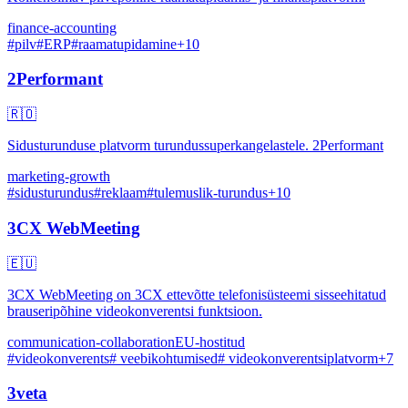
finance-accounting
#
pilv
#
ERP
#
raamatupidamine
+
10
2Performant
🇷🇴
Sidusturunduse platvorm turundussuperkangelastele. 2Performant
marketing-growth
#
sidusturundus
#
reklaam
#
tulemuslik-turundus
+
10
3CX WebMeeting
🇪🇺
3CX WebMeeting on 3CX ettevõtte telefonisüsteemi sisseehitatud
brauseripõhine videokonverentsi funktsioon.
communication-collaboration
EU-hostitud
#
videokonverents
#
veebikohtumised
#
videokonverentsiplatvorm
+
7
3veta