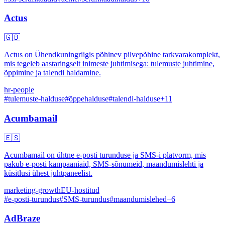
Actus
🇬🇧
Actus on Ühendkuningriigis põhinev pilvepõhine tarkvarakomplekt,
mis tegeleb aastaringselt inimeste juhtimisega: tulemuste juhtimine,
õppimine ja talendi haldamine.
hr-people
#
tulemuste-halduse
#
õppehalduse
#
talendi-halduse
+
11
Acumbamail
🇪🇸
Acumbamail on ühtne e-posti turunduse ja SMS-i platvorm, mis
pakub e-posti kampaaniaid, SMS-sõnumeid, maandumislehti ja
küsitlusi ühest juhtpaneelist.
marketing-growth
EU-hostitud
#
e-posti-turundus
#
SMS-turundus
#
maandumislehed
+
6
AdBraze