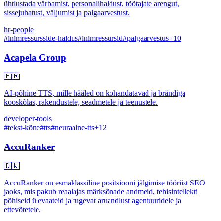
ühtlustada värbamist, personalihaldust, töötajate arengut,
sissejuhatust, väljumist ja palgaarvestust.
hr-people
#
inimressursside-haldus
#
inimressursid
#
palgaarvestus
+
10
Acapela Group
🇫🇷
AI-põhine TTS, mille hääled on kohandatavad ja brändiga
kooskõlas, rakendustele, seadmetele ja teenustele.
developer-tools
#
tekst-kõne
#
tts
#
neuraalne-tts
+
12
AccuRanker
🇩🇰
AccuRanker on esmaklassiline positsiooni jälgimise tööriist SEO
jaoks, mis pakub reaalajas märksõnade andmeid, tehisintellekti
põhiseid ülevaateid ja tugevat aruandlust agentuuridele ja
ettevõtetele.