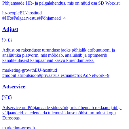
Põhjamaade HR- ja palgalahendus, mis on nüüd osa SD Worxist.
hr-people
EU-hostitud
#
HR
#
Palgaarvestus
#
Põhjamaad
+
4
Adjust
🇩🇪
Adjust on rakenduste turunduse jaoks põhjalik atribuutiooni ja
analüütika platvorm, mis mõõdab, analüüsib ja optimeerib
kanaliteülaseid kampaaniaid kasvu kiirendamiseks.
marketing-growth
EU-hostitud
#
mobiil-atributsioon
#
privaatsus-esmane
#
SKAdNetwork
+
9
Adservice
🇩🇰
Adservice on Põhjamaade sidusvõrk, mis ühendab reklaamijaid ja
väljaandeid, et edendada tulemuslikkuse põhist turundust kogu
Euroopas.
marketing-growth