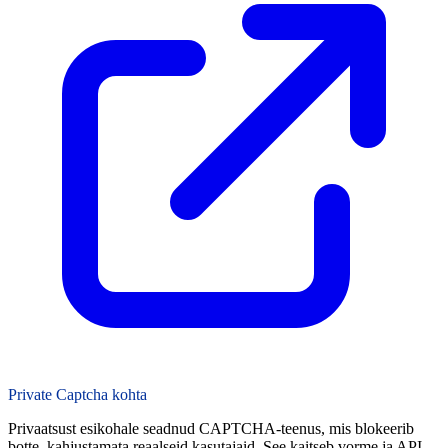
Private Captcha kohta
Privaatsust esikohale seadnud CAPTCHA-teenus, mis blokeerib
botte, kahjustamata reaalseid kasutajaid. See kaitseb vorme ja API-