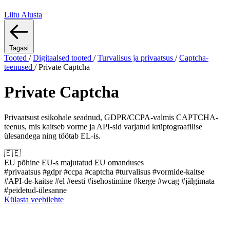
Liitu
Alusta
Tagasi
Tooted
/
Digitaalsed tooted
/
Turvalisus ja privaatsus
/
Captcha-
teenused
/
Private Captcha
Private Captcha
Privaatsust esikohale seadnud, GDPR/CCPA-valmis CAPTCHA-
teenus, mis kaitseb vorme ja API-sid varjatud krüptograafilise
ülesandega ning töötab EL-is.
🇪🇪
EU põhine
EU-s majutatud
EU omanduses
#privaatsus
#gdpr
#ccpa
#captcha
#turvalisus
#vormide-kaitse
#API-de-kaitse
#el
#eesti
#isehostimine
#kerge
#wcag
#jälgimata
#peidetud-ülesanne
Külasta veebilehte