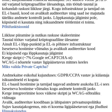
sid varjatud krüptograafilise ülesandega, mis töötab taustal ja
kohandab raskust liikluse järgi. Kogu infrastruktuur ja tarnijad on
EL-i baasil, kood on avalikult auditeeritav ning saad ise majutada
täieliku andmete kontrolli jaoks. Lõppkasutaja jälgimist pole,
küpsiseid ei kasutata ning isikuandmete töötlemist ei toimu.
Põhifunktsioonid
Liikluse piiramine ja nutikas raskuse skaleerimine
Taustal töötav varjatud krüptograafiline ülesanne
Ainult EL-i lõpp-punktid ja EL-is põhinev infrastruktuur
Iseseiseva hostimise võimalus ja avalikult auditeeritav kood
Ei küpsiseid ega lõppkasutaja jälgimist
Kerge skript (~7% Google reCAPTCHA-st)
WCAG-i nõuetele vastav ligipääsetavus mitmes keeles
Miks valida Private Captcha?
Andmekaitse esikohal kujunduses: GDPR/CCPA vastav ja külastaja
isikuandmeid ei koguta
EL-i baasil hostimine ja tarnijad tagavad andmete asukoha EL-i sees
Iseseiseva hostimise võimalus kogu andmete kontrolli jaoks
Kerge integreerimine koos väikese skripti ja WCAG-sõbraliku
vidinaga
Avalik, auditeeritav koodibaas ja läbipaistev privaatsuspoliitika
Sujuv kasutajakogemus, mis ei koorma ligipääsetavust ega jõudlust
Hinnakujundus