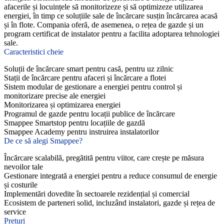
afacerile și locuințele să monitorizeze și să optimizeze utilizarea
energiei, în timp ce soluțiile sale de încărcare susțin încărcarea acasă
și în flote. Compania oferă, de asemenea, o rețea de gazde și un
program certificat de instalator pentru a facilita adoptarea tehnologiei
sale.
Caracteristici cheie
Soluții de încărcare smart pentru casă, pentru uz zilnic
Stații de încărcare pentru afaceri și încărcare a flotei
Sistem modular de gestionare a energiei pentru control și
monitorizare precise ale energiei
Monitorizarea și optimizarea energiei
Programul de gazde pentru locații publice de încărcare
Smappee Smartstop pentru locațiile de gazdă
Smappee Academy pentru instruirea instalatorilor
De ce să alegi Smappee?
Încărcare scalabilă, pregătită pentru viitor, care crește pe măsura
nevoilor tale
Gestionare integrată a energiei pentru a reduce consumul de energie
și costurile
Implementări dovedite în sectoarele rezidențial și comercial
Ecosistem de parteneri solid, incluzând instalatori, gazde și rețea de
service
Prețuri