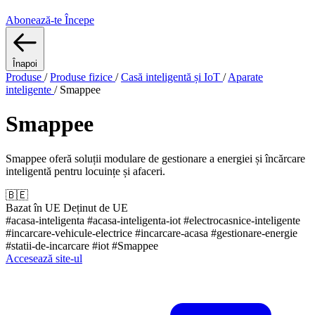
Abonează-te
Începe
Înapoi
Produse
/
Produse fizice
/
Casă inteligentă și IoT
/
Aparate
inteligente
/
Smappee
Smappee
Smappee oferă soluții modulare de gestionare a energiei și încărcare
inteligentă pentru locuințe și afaceri.
🇧🇪
Bazat în UE
Deținut de UE
#acasa-inteligenta
#acasa-inteligenta-iot
#electrocasnice-inteligente
#incarcare-vehicule-electrice
#incarcare-acasa
#gestionare-energie
#statii-de-incarcare
#iot
#Smappee
Accesează site-ul