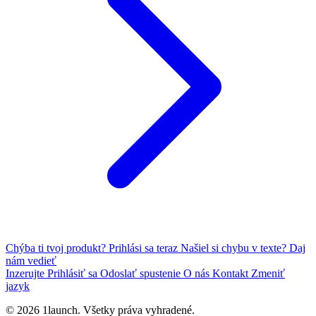
Chýba ti tvoj produkt?
Prihlási sa teraz
Našiel si chybu v texte?
Daj
nám vedieť
Inzerujte
Prihlásiť sa
Odoslať spustenie
O nás
Kontakt
Zmeniť
jazyk
© 2026 1launch. Všetky práva vyhradené.