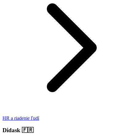
HR a riadenie ľudí
Didask
🇫🇷