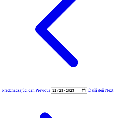
Predchádzajúci deň
Previous
Ďalší deň
Next