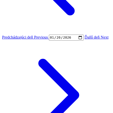
Predchádzajúci deň
Previous
Ďalší deň
Next