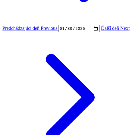
Predchádzajúci deň
Previous
Ďalší deň
Next