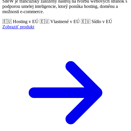
SiteW je francúzsky založený nástroj na tvorbu webových stránok s
podporou umelej inteligencie, ktorý ponúka hosting, doménu a
možnosti e-commerce.
🇪🇺 Hosting v EÚ
🇪🇺 Vlastnené v EÚ
🇪🇺 Sídlo v EÚ
Zobraziť produkt