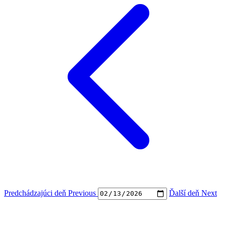
Predchádzajúci deň
Previous
Ďalší deň
Next