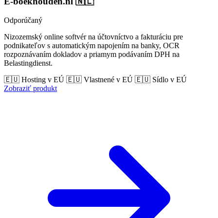
E-boekhouden.nl
🇳🇱
Odporúčaný
Nizozemský online softvér na účtovníctvo a fakturáciu pre
podnikateľov s automatickým napojením na banky, OCR
rozpoznávaním dokladov a priamym podávaním DPH na
Belastingdienst.
🇪🇺 Hosting v EÚ
🇪🇺 Vlastnené v EÚ
🇪🇺 Sídlo v EÚ
Zobraziť produkt