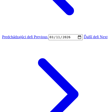
Predchádzajúci deň
Previous
Ďalší deň
Next