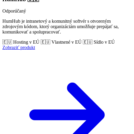
Odporúčaný
HumHub je intranetový a komunitný softvér s otvoreným
zdrojovým kódom, ktorý organizáciám umožňuje prepájať sa,
komunikovať a spolupracovať.
🇪🇺 Hosting v EÚ
🇪🇺 Vlastnené v EÚ
🇪🇺 Sídlo v EÚ
Zobraziť produkt