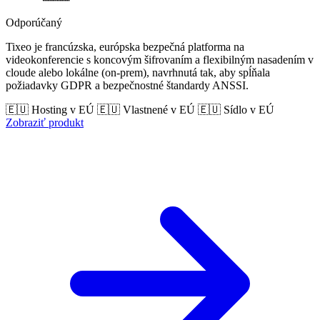
Odporúčaný
Tixeo je francúzska, európska bezpečná platforma na
videokonferencie s koncovým šifrovaním a flexibilným nasadením v
cloude alebo lokálne (on-prem), navrhnutá tak, aby spĺňala
požiadavky GDPR a bezpečnostné štandardy ANSSI.
🇪🇺 Hosting v EÚ
🇪🇺 Vlastnené v EÚ
🇪🇺 Sídlo v EÚ
Zobraziť produkt