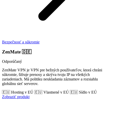
Bezpečnosť a súkromie
ZenMate
🇩🇪
Odporúčaný
ZenMate VPN je VPN pre bežných používateľov, ktorá chráni
súkromie, šifruje prenosy a skrýva tvoju IP na všetkých
zariadeniach. Má politiku neukladania záznamov a rozsiahlu
globálnu sieť serverov.
🇪🇺 Hosting v EÚ
🇪🇺 Vlastnené v EÚ
🇪🇺 Sídlo v EÚ
Zobraziť produkt