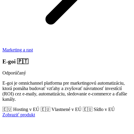
Marketing a rast
E-goi
🇵🇹
Odporúčaný
E-goi je omnichannel platforma pre marketingovú automatizáciu,
ktorá pomáha budovať vzťahy a zvyšovať návratnosť investícií
(ROI) cez e-maily, automatizáciu, sledovanie e-commerce a ďalšie
kanály.
🇪🇺 Hosting v EÚ
🇪🇺 Vlastnené v EÚ
🇪🇺 Sídlo v EÚ
Zobraziť produkt