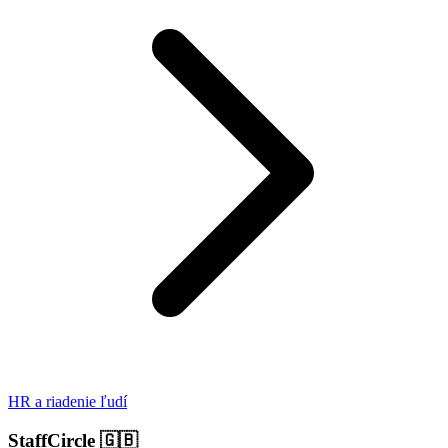
HR a riadenie ľudí
StaffCircle
🇬🇧