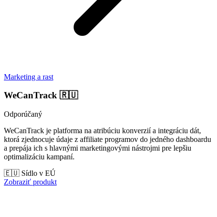
Marketing a rast
WeCanTrack
🇷🇺
Odporúčaný
WeCanTrack je platforma na atribúciu konverzií a integráciu dát,
ktorá zjednocuje údaje z affiliate programov do jedného dashboardu
a prepája ich s hlavnými marketingovými nástrojmi pre lepšiu
optimalizáciu kampaní.
🇪🇺 Sídlo v EÚ
Zobraziť produkt