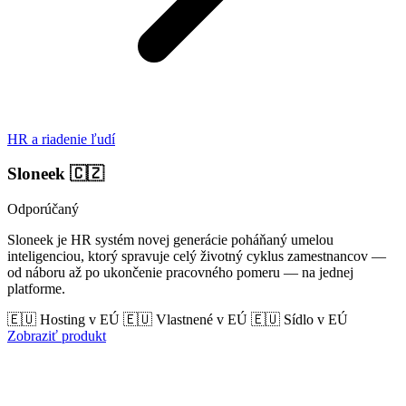
HR a riadenie ľudí
Sloneek
🇨🇿
Odporúčaný
Sloneek je HR systém novej generácie poháňaný umelou
inteligenciou, ktorý spravuje celý životný cyklus zamestnancov —
od náboru až po ukončenie pracovného pomeru — na jednej
platforme.
🇪🇺 Hosting v EÚ
🇪🇺 Vlastnené v EÚ
🇪🇺 Sídlo v EÚ
Zobraziť produkt