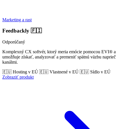
Marketing a rast
Feedbackly
🇫🇮
Odporúčaný
Komplexný CX softvér, ktorý meria emócie pomocou EVI® a
umožňuje získať, analyzovať a premeniť spätnú väzbu naprieč
kanálmi.
🇪🇺 Hosting v EÚ
🇪🇺 Vlastnené v EÚ
🇪🇺 Sídlo v EÚ
Zobraziť produkt