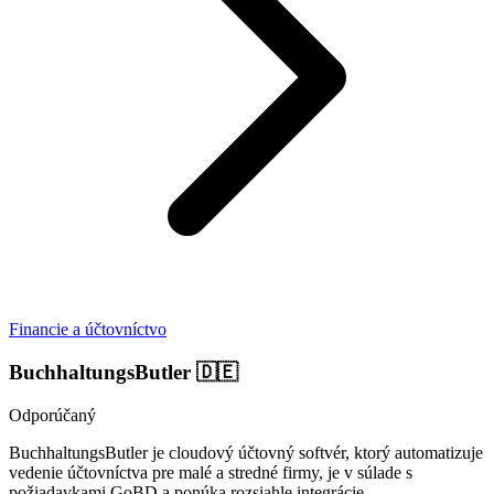
Financie a účtovníctvo
BuchhaltungsButler
🇩🇪
Odporúčaný
BuchhaltungsButler je cloudový účtovný softvér, ktorý automatizuje
vedenie účtovníctva pre malé a stredné firmy, je v súlade s
požiadavkami GoBD a ponúka rozsiahle integrácie.