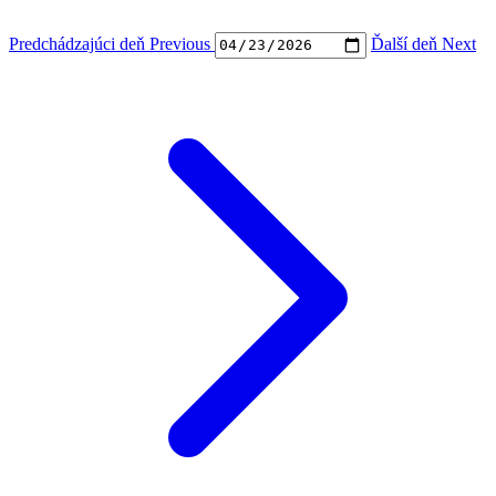
Predchádzajúci deň
Previous
Ďalší deň
Next