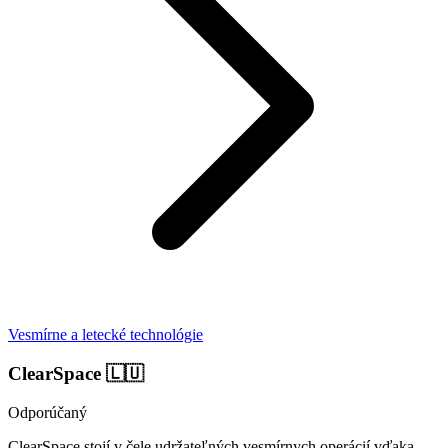
Vesmírne a letecké technológie
ClearSpace
🇱🇺
Odporúčaný
ClearSpace stojí v čele udržateľných vesmírnych operácií vďaka