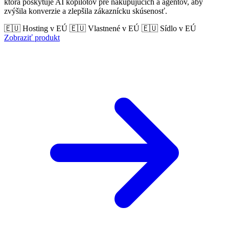
ktorá poskytuje AI kopilotov pre nakupujúcich a agentov, aby
zvýšila konverzie a zlepšila zákaznícku skúsenosť.
🇪🇺 Hosting v EÚ
🇪🇺 Vlastnené v EÚ
🇪🇺 Sídlo v EÚ
Zobraziť produkt