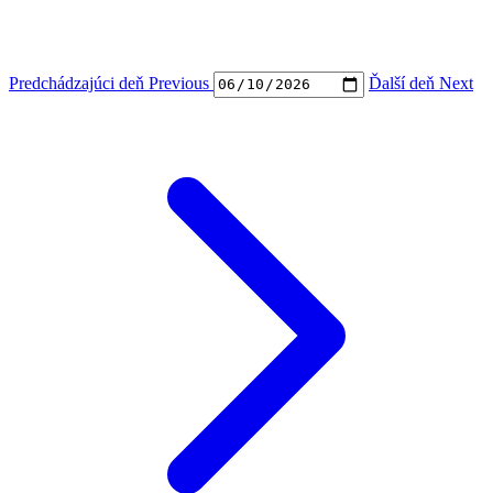
Predchádzajúci deň
Previous
Ďalší deň
Next