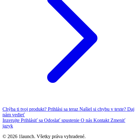
Chýba ti tvoj produkt?
Prihlási sa teraz
Našiel si chybu v texte?
Daj
nám vedieť
Inzerujte
Prihlásiť sa
Odoslať spustenie
O nás
Kontakt
Zmeniť
jazyk
© 2026 1launch. Všetky práva vyhradené.