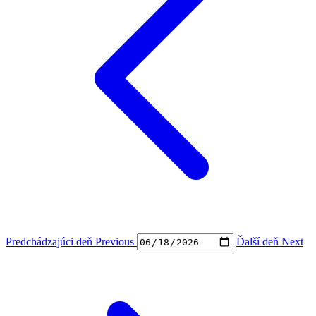
Predchádzajúci deň
Previous
Ďalší deň
Next