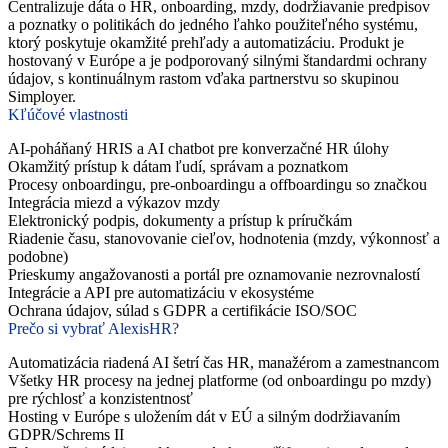
Centralizuje dáta o HR, onboarding, mzdy, dodržiavanie predpisov
a poznatky o politikách do jedného ľahko použiteľného systému,
ktorý poskytuje okamžité prehľady a automatizáciu. Produkt je
hostovaný v Európe a je podporovaný silnými štandardmi ochrany
údajov, s kontinuálnym rastom vďaka partnerstvu so skupinou
Simployer.
Kľúčové vlastnosti
AI-poháňaný HRIS a AI chatbot pre konverzačné HR úlohy
Okamžitý prístup k dátam ľudí, správam a poznatkom
Procesy onboardingu, pre-onboardingu a offboardingu so značkou
Integrácia miezd a výkazov mzdy
Elektronický podpis, dokumenty a prístup k príručkám
Riadenie času, stanovovanie cieľov, hodnotenia (mzdy, výkonnosť a
podobne)
Prieskumy angažovanosti a portál pre oznamovanie nezrovnalostí
Integrácie a API pre automatizáciu v ekosystéme
Ochrana údajov, súlad s GDPR a certifikácie ISO/SOC
Prečo si vybrať AlexisHR?
Automatizácia riadená AI šetrí čas HR, manažérom a zamestnancom
Všetky HR procesy na jednej platforme (od onboardingu po mzdy)
pre rýchlosť a konzistentnosť
Hosting v Európe s uložením dát v EÚ a silným dodržiavaním
GDPR/Schrems II