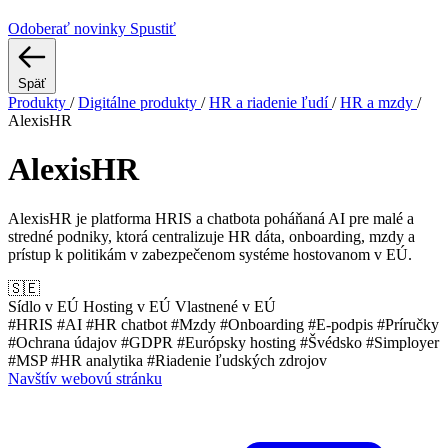
Odoberať novinky
Spustiť
Späť
Produkty
/
Digitálne produkty
/
HR a riadenie ľudí
/
HR a mzdy
/
AlexisHR
AlexisHR
AlexisHR je platforma HRIS a chatbota poháňaná AI pre malé a
stredné podniky, ktorá centralizuje HR dáta, onboarding, mzdy a
prístup k politikám v zabezpečenom systéme hostovanom v EÚ.
🇸🇪
Sídlo v EÚ
Hosting v EÚ
Vlastnené v EÚ
#HRIS
#AI
#HR chatbot
#Mzdy
#Onboarding
#E-podpis
#Príručky
#Ochrana údajov
#GDPR
#Európsky hosting
#Švédsko
#Simployer
#MSP
#HR analytika
#Riadenie ľudských zdrojov
Navštív webovú stránku