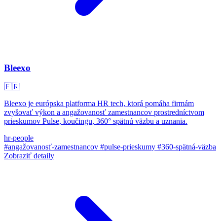
Bleexo
🇫🇷
Bleexo je európska platforma HR tech, ktorá pomáha firmám
zvyšovať výkon a angažovanosť zamestnancov prostredníctvom
prieskumov Pulse, koučingu, 360° spätnú väzbu a uznania.
hr-people
#angažovanosť-zamestnancov
#pulse-prieskumy
#360-spätná-väzba
Zobraziť detaily