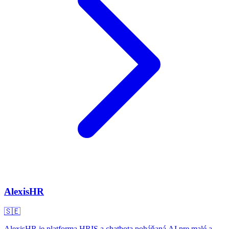
AlexisHR
🇸🇪
AlexisHR je platforma HRIS a chatbota poháňaná AI pre malé a