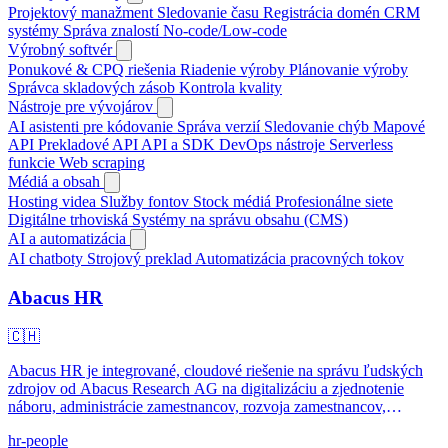
Projektový manažment
Sledovanie času
Registrácia domén
CRM
systémy
Správa znalostí
No-code/Low-code
Výrobný softvér
Ponukové & CPQ riešenia
Riadenie výroby
Plánovanie výroby
Správca skladových zásob
Kontrola kvality
Nástroje pre vývojárov
AI asistenti pre kódovanie
Správa verzií
Sledovanie chýb
Mapové
API
Prekladové API
API a SDK
DevOps nástroje
Serverless
funkcie
Web scraping
Médiá a obsah
Hosting videa
Služby fontov
Stock médiá
Profesionálne siete
Digitálne trhoviská
Systémy na správu obsahu (CMS)
AI a automatizácia
AI chatboty
Strojový preklad
Automatizácia pracovných tokov
Abacus HR
🇨🇭
Abacus HR je integrované, cloudové riešenie na správu ľudských
zdrojov od Abacus Research AG na digitalizáciu a zjednotenie
náboru, administrácie zamestnancov, rozvoja zamestnancov,
onboardingu/offboardingu a mzdy.
hr-people