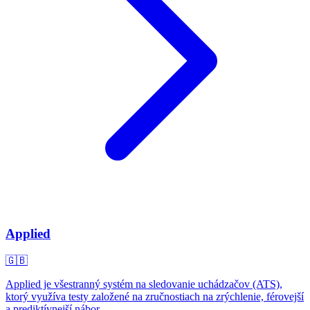
Applied
🇬🇧
Applied je všestranný systém na sledovanie uchádzačov (ATS),
ktorý využíva testy založené na zručnostiach na zrýchlenie, férovejší
a prediktívnejší nábor.