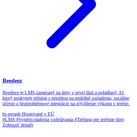
Beedeez
Beedeez je LMS zameraný na tímy v prvej línii a poháňaný AI,
ktorý poskytuje tréning s prioritou na mobilné zariadenia, sociálne
učenie a bezproblémové integrácie na zrýchlenie výkonu v teréne.
hr-people
Hostované v EÚ
#LMS
#Systém riadenia vzdelávania
#Tréning pre terénne tímy
Zobraziť detaily