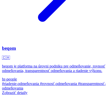
beqom
🇨🇭
beqom je platforma na úrovni podniku pre odmeňovanie, rovnosť
odmeňovania, transparentnosť odmeňovania a riadenie výkonu.
hr-people
#riadenie-odmeňovania
#rovnosť-odmeňovania
#transparentnosť-
odmeňovania
Zobraziť detaily