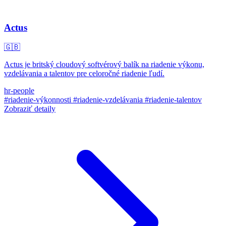
Actus
🇬🇧
Actus je britský cloudový softvérový balík na riadenie výkonu,
vzdelávania a talentov pre celoročné riadenie ľudí.
hr-people
#riadenie-výkonnosti
#riadenie-vzdelávania
#riadenie-talentov
Zobraziť detaily