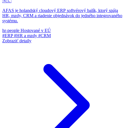
🇳🇱
AFAS je holandský cloudový ERP softvérový balík, ktorý spája
HR, mzdy, CRM a riadenie objednávok do jedného integrovaného
systému.
hr-people
Hostované v EÚ
#ERP
#HR a mzdy
#CRM
Zobraziť detaily