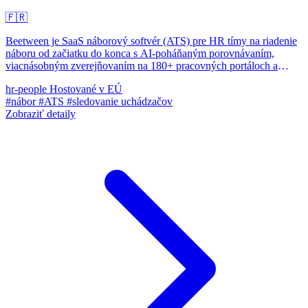
🇫🇷
Beetween je SaaS náborový softvér (ATS) pre HR tímy na riadenie
náboru od začiatku do konca s AI-poháňaným porovnávaním,
viacnásobným zverejňovaním na 180+ pracovných portáloch a
kolaboratívnymi pracovnými postupmi.
hr-people
Hostované v EÚ
#nábor
#ATS
#sledovanie uchádzačov
Zobraziť detaily