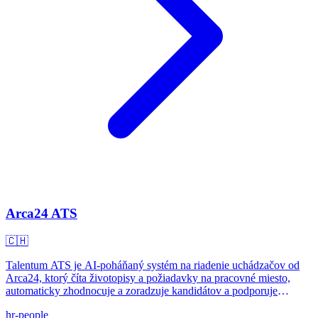
Arca24 ATS
🇨🇭
Talentum ATS je AI-poháňaný systém na riadenie uchádzačov od
Arca24, ktorý číta životopisy a požiadavky na pracovné miesto,
automaticky zhodnocuje a zoradzuje kandidátov a podporuje
kompletný nábor od začiatku do konca pre personálne agentúry a
hr-people
HR tímy.