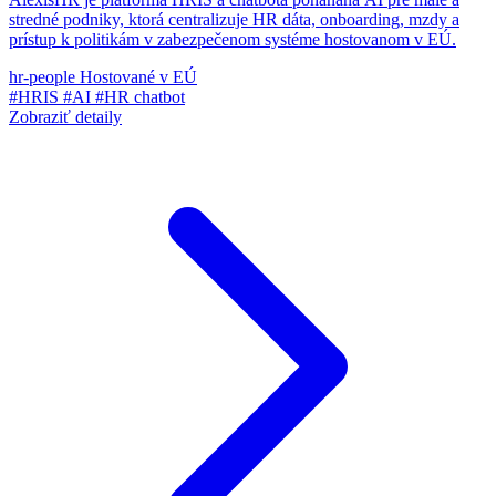
stredné podniky, ktorá centralizuje HR dáta, onboarding, mzdy a
prístup k politikám v zabezpečenom systéme hostovanom v EÚ.
hr-people
Hostované v EÚ
#HRIS
#AI
#HR chatbot
Zobraziť detaily