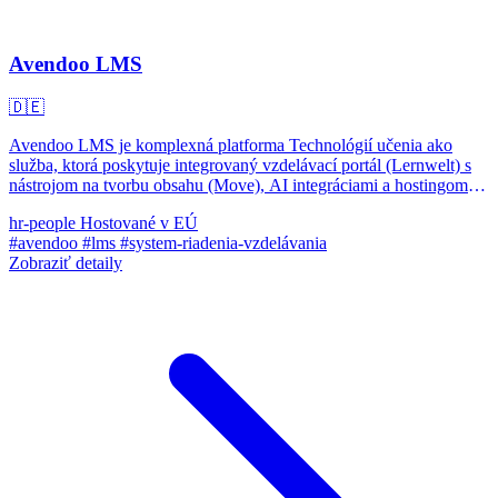
Avendoo LMS
🇩🇪
Avendoo LMS je komplexná platforma Technológií učenia ako
služba, ktorá poskytuje integrovaný vzdelávací portál (Lernwelt) s
nástrojom na tvorbu obsahu (Move), AI integráciami a hostingom
pre firemné vzdelávanie.
hr-people
Hostované v EÚ
#avendoo
#lms
#system-riadenia-vzdelávania
Zobraziť detaily