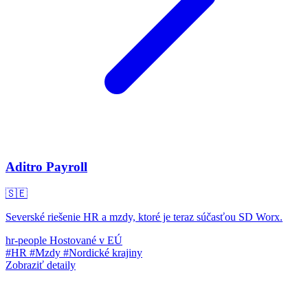
Aditro Payroll
🇸🇪
Severské riešenie HR a mzdy, ktoré je teraz súčasťou SD Worx.
hr-people
Hostované v EÚ
#HR
#Mzdy
#Nordické krajiny
Zobraziť detaily