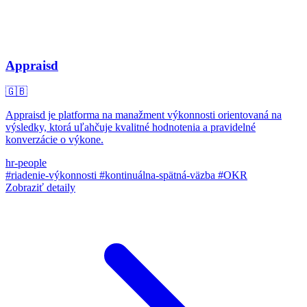
Appraisd
🇬🇧
Appraisd je platforma na manažment výkonnosti orientovaná na
výsledky, ktorá uľahčuje kvalitné hodnotenia a pravidelné
konverzácie o výkone.
hr-people
#riadenie-výkonnosti
#kontinuálna-spätná-väzba
#OKR
Zobraziť detaily