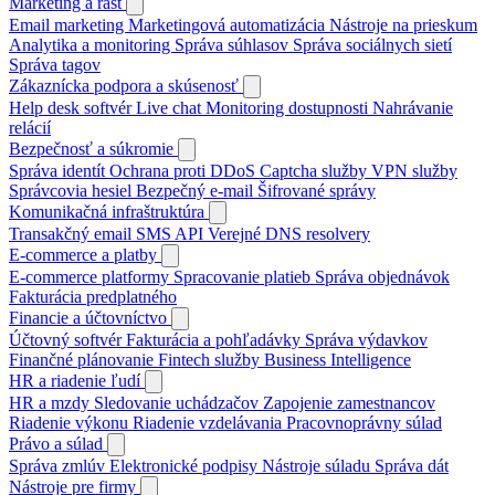
Marketing a rast
Email marketing
Marketingová automatizácia
Nástroje na prieskum
Analytika a monitoring
Správa súhlasov
Správa sociálnych sietí
Správa tagov
Zákaznícka podpora a skúsenosť
Help desk softvér
Live chat
Monitoring dostupnosti
Nahrávanie
relácií
Bezpečnosť a súkromie
Správa identít
Ochrana proti DDoS
Captcha služby
VPN služby
Správcovia hesiel
Bezpečný e-mail
Šifrované správy
Komunikačná infraštruktúra
Transakčný email
SMS API
Verejné DNS resolvery
E-commerce a platby
E-commerce platformy
Spracovanie platieb
Správa objednávok
Fakturácia predplatného
Financie a účtovníctvo
Účtovný softvér
Fakturácia a pohľadávky
Správa výdavkov
Finančné plánovanie
Fintech služby
Business Intelligence
HR a riadenie ľudí
HR a mzdy
Sledovanie uchádzačov
Zapojenie zamestnancov
Riadenie výkonu
Riadenie vzdelávania
Pracovnoprávny súlad
Právo a súlad
Správa zmlúv
Elektronické podpisy
Nástroje súladu
Správa dát
Nástroje pre firmy