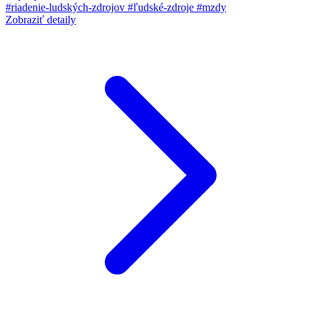
#riadenie-ludských-zdrojov
#ľudské-zdroje
#mzdy
Zobraziť detaily