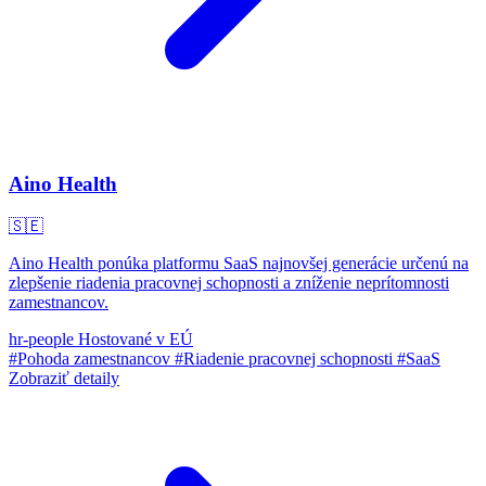
Aino Health
🇸🇪
Aino Health ponúka platformu SaaS najnovšej generácie určenú na
zlepšenie riadenia pracovnej schopnosti a zníženie neprítomnosti
zamestnancov.
hr-people
Hostované v EÚ
#Pohoda zamestnancov
#Riadenie pracovnej schopnosti
#SaaS
Zobraziť detaily