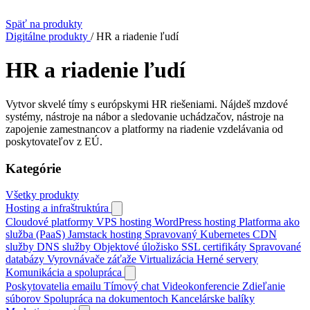
Späť na produkty
Digitálne produkty
/
HR a riadenie ľudí
HR a riadenie ľudí
Vytvor skvelé tímy s európskymi HR riešeniami. Nájdeš mzdové
systémy, nástroje na nábor a sledovanie uchádzačov, nástroje na
zapojenie zamestnancov a platformy na riadenie vzdelávania od
poskytovateľov z EÚ.
Kategórie
Všetky produkty
Hosting a infraštruktúra
Cloudové platformy
VPS hosting
WordPress hosting
Platforma ako
služba (PaaS)
Jamstack hosting
Spravovaný Kubernetes
CDN
služby
DNS služby
Objektové úložisko
SSL certifikáty
Spravované
databázy
Vyrovnávače záťaže
Virtualizácia
Herné servery
Komunikácia a spolupráca
Poskytovatelia emailu
Tímový chat
Videokonferencie
Zdieľanie
súborov
Spolupráca na dokumentoch
Kancelárske balíky