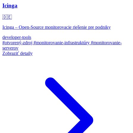
Icinga
🇩🇪
Icinga – Open-Source monitorovacie riešenie pre podniky
developer-tools
#otvorený-zdroj
#monitorovanie-infrastruktúry
#monitorovanie-
serverov
Zobraziť detaily