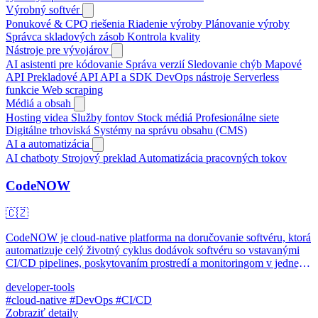
Výrobný softvér
Ponukové & CPQ riešenia
Riadenie výroby
Plánovanie výroby
Správca skladových zásob
Kontrola kvality
Nástroje pre vývojárov
AI asistenti pre kódovanie
Správa verzií
Sledovanie chýb
Mapové
API
Prekladové API
API a SDK
DevOps nástroje
Serverless
funkcie
Web scraping
Médiá a obsah
Hosting videa
Služby fontov
Stock médiá
Profesionálne siete
Digitálne trhoviská
Systémy na správu obsahu (CMS)
AI a automatizácia
AI chatboty
Strojový preklad
Automatizácia pracovných tokov
CodeNOW
🇨🇿
CodeNOW je cloud-native platforma na doručovanie softvéru, ktorá
automatizuje celý životný cyklus dodávok softvéru so vstavanými
CI/CD pipelines, poskytovaním prostredí a monitoringom v jednej
open-source platforme.
developer-tools
#cloud-native
#DevOps
#CI/CD
Zobraziť detaily