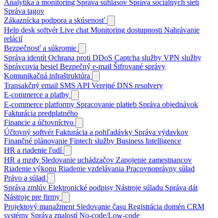
Analytika a monitoring
Správa súhlasov
Správa sociálnych sietí
Správa tagov
Zákaznícka podpora a skúsenosť
Help desk softvér
Live chat
Monitoring dostupnosti
Nahrávanie
relácií
Bezpečnosť a súkromie
Správa identít
Ochrana proti DDoS
Captcha služby
VPN služby
Správcovia hesiel
Bezpečný e-mail
Šifrované správy
Komunikačná infraštruktúra
Transakčný email
SMS API
Verejné DNS resolvery
E-commerce a platby
E-commerce platformy
Spracovanie platieb
Správa objednávok
Fakturácia predplatného
Financie a účtovníctvo
Účtovný softvér
Fakturácia a pohľadávky
Správa výdavkov
Finančné plánovanie
Fintech služby
Business Intelligence
HR a riadenie ľudí
HR a mzdy
Sledovanie uchádzačov
Zapojenie zamestnancov
Riadenie výkonu
Riadenie vzdelávania
Pracovnoprávny súlad
Právo a súlad
Správa zmlúv
Elektronické podpisy
Nástroje súladu
Správa dát
Nástroje pre firmy
Projektový manažment
Sledovanie času
Registrácia domén
CRM
systémy
Správa znalostí
No-code/Low-code