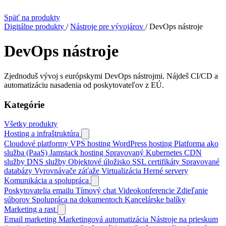
Späť na produkty
Digitálne produkty
/
Nástroje pre vývojárov
/
DevOps nástroje
DevOps nástroje
Zjednoduš vývoj s európskymi DevOps nástrojmi. Nájdeš CI/CD a
automatizáciu nasadenia od poskytovateľov z EÚ.
Kategórie
Všetky produkty
Hosting a infraštruktúra
Cloudové platformy
VPS hosting
WordPress hosting
Platforma ako
služba (PaaS)
Jamstack hosting
Spravovaný Kubernetes
CDN
služby
DNS služby
Objektové úložisko
SSL certifikáty
Spravované
databázy
Vyrovnávače záťaže
Virtualizácia
Herné servery
Komunikácia a spolupráca
Poskytovatelia emailu
Tímový chat
Videokonferencie
Zdieľanie
súborov
Spolupráca na dokumentoch
Kancelárske balíky
Marketing a rast
Email marketing
Marketingová automatizácia
Nástroje na prieskum