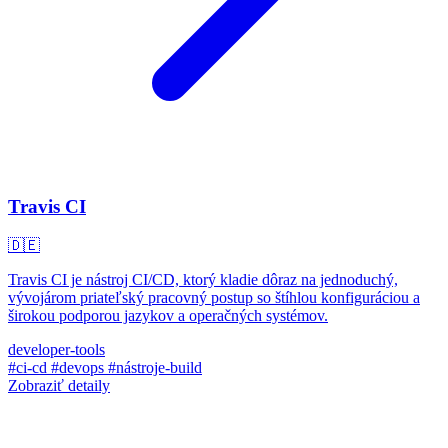
Travis CI
🇩🇪
Travis CI je nástroj CI/CD, ktorý kladie dôraz na jednoduchý,
vývojárom priateľský pracovný postup so štíhlou konfiguráciou a
širokou podporou jazykov a operačných systémov.
developer-tools
#ci-cd
#devops
#nástroje-build
Zobraziť detaily