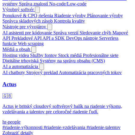
systémy
Správa znalostí
No-code/Low-code
Výrobný softvér
Ponukové & CPQ riešenia
Riadenie výroby
Plánovanie výroby
Správca skladových zásob
Kontrola kvality
Nástroje pre vývojárov
AI asistenti pre kódovanie
Správa verzií
Sledovanie chýb
Mapové
API
Prekladové API
API a SDK
DevOps nástroje
Serverless
funkcie
Web scraping
Médiá a obsah
Hosting videa
Služby fontov
Stock médiá
Profesionálne siete
Digitálne trhoviská
Systémy na správu obsahu (CMS)
AI a automatizácia
AI chatboty
Strojový preklad
Automatizácia pracovných tokov
Actus
🇬🇧
Actus je britský cloudový softvérový balík na riadenie výkonu,
vzdelávania a talentov pre celoročné riadenie ľudí.
hr-people
#riadenie-výkonnosti
#riadenie-vzdelávania
#riadenie-talentov
Zobraziť detaily