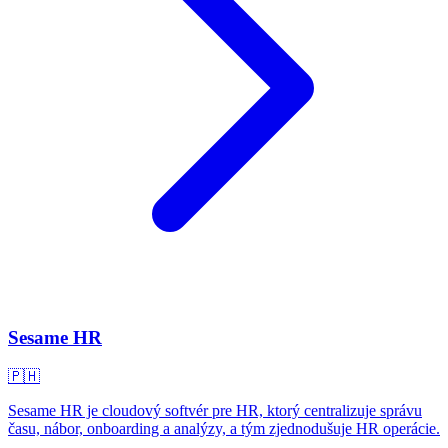
Sesame HR
🇵🇭
Sesame HR je cloudový softvér pre HR, ktorý centralizuje správu
času, nábor, onboarding a analýzy, a tým zjednodušuje HR operácie.