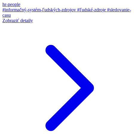
hr-people
#informačný-systém-ľudských-zdrojov
#ľudské-zdroje
#sledovanie-
casu
Zobraziť detaily