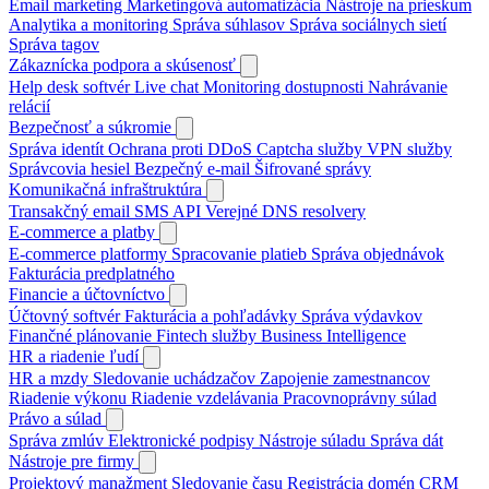
Email marketing
Marketingová automatizácia
Nástroje na prieskum
Analytika a monitoring
Správa súhlasov
Správa sociálnych sietí
Správa tagov
Zákaznícka podpora a skúsenosť
Help desk softvér
Live chat
Monitoring dostupnosti
Nahrávanie
relácií
Bezpečnosť a súkromie
Správa identít
Ochrana proti DDoS
Captcha služby
VPN služby
Správcovia hesiel
Bezpečný e-mail
Šifrované správy
Komunikačná infraštruktúra
Transakčný email
SMS API
Verejné DNS resolvery
E-commerce a platby
E-commerce platformy
Spracovanie platieb
Správa objednávok
Fakturácia predplatného
Financie a účtovníctvo
Účtovný softvér
Fakturácia a pohľadávky
Správa výdavkov
Finančné plánovanie
Fintech služby
Business Intelligence
HR a riadenie ľudí
HR a mzdy
Sledovanie uchádzačov
Zapojenie zamestnancov
Riadenie výkonu
Riadenie vzdelávania
Pracovnoprávny súlad
Právo a súlad
Správa zmlúv
Elektronické podpisy
Nástroje súladu
Správa dát
Nástroje pre firmy
Projektový manažment
Sledovanie času
Registrácia domén
CRM