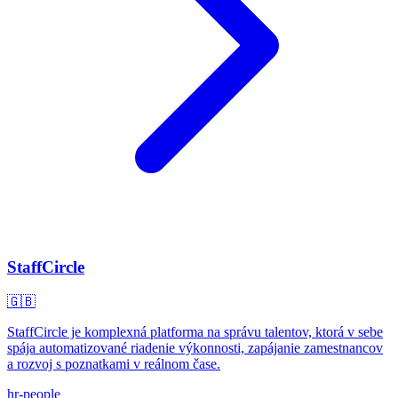
StaffCircle
🇬🇧
StaffCircle je komplexná platforma na správu talentov, ktorá v sebe
spája automatizované riadenie výkonnosti, zapájanie zamestnancov
a rozvoj s poznatkami v reálnom čase.
hr-people