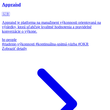
Appraisd
🇬🇧
Appraisd je platforma na manažment výkonnosti orientovaná na
výsledky, ktorá uľahčuje kvalitné hodnotenia a pravidelné
konverzácie o výkone.
hr-people
#riadenie-výkonnosti
#kontinuálna-spätná-väzba
#OKR
Zobraziť detaily