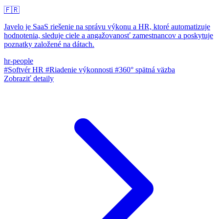
🇫🇷
Javelo je SaaS riešenie na správu výkonu a HR, ktoré automatizuje
hodnotenia, sleduje ciele a angažovanosť zamestnancov a poskytuje
poznatky založené na dátach.
hr-people
#Softvér HR
#Riadenie výkonnosti
#360° spätná väzba
Zobraziť detaily