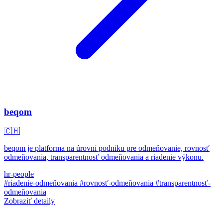
beqom
🇨🇭
beqom je platforma na úrovni podniku pre odmeňovanie, rovnosť
odmeňovania, transparentnosť odmeňovania a riadenie výkonu.
hr-people
#riadenie-odmeňovania
#rovnosť-odmeňovania
#transparentnosť-
odmeňovania
Zobraziť detaily