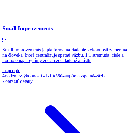
Small Improvements
🇩🇪
Small Improvements je platforma na riadenie výkonnosti zameraná
na človeka, ktorá centralizuje spätnú väzbu, 1:1 stretnutia, ciele a
hodnotenia, aby tímy zostali zosúladené a rástli.
hr-people
#riadenie-výkonnosti
#1-1
#360-stupňová-spätná-väzba
Zobraziť detaily