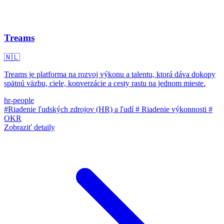
Treams
🇳🇱
Treams je platforma na rozvoj výkonu a talentu, ktorá dáva dokopy
spätnú väzbu, ciele, konverzácie a cesty rastu na jednom mieste.
hr-people
#Riadenie ľudských zdrojov (HR) a ľudí
# Riadenie výkonnosti
#
OKR
Zobraziť detaily