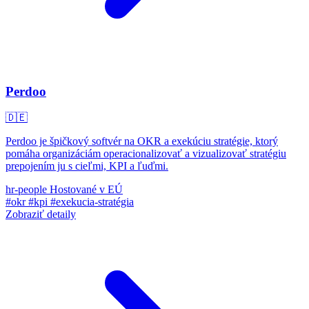
Perdoo
🇩🇪
Perdoo je špičkový softvér na OKR a exekúciu stratégie, ktorý
pomáha organizáciám operacionalizovať a vizualizovať stratégiu
prepojením ju s cieľmi, KPI a ľuďmi.
hr-people
Hostované v EÚ
#okr
#kpi
#exekucia-stratégia
Zobraziť detaily