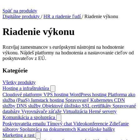
Späť na produkty
Digitálne produkty
/
HR a riadenie ľudí
/
Riadenie výkonu
Riadenie výkonu
Rozvíjaj zamestnancov s európskymi nástrojmi na hodnotenie
výkonu. Nájdeš platformy na hodnotenia a nastavovanie cieľov od
poskytovateľov z EÚ.
Kategórie
Všetky produkty
Hosting a infraštruktúra
Cloudové platformy
VPS hosting
WordPress hosting
Platforma ako
služba (PaaS)
Jamstack hosting
Spravovaný Kubernetes
CDN
služby
DNS služby
Objektové úložisko
SSL certifikáty
Spravované
databázy
Vyrovnávače záťaže
Virtualizácia
Herné servery
Komunikácia a spolupráca
Poskytovatelia emailu
Tímový chat
Videokonferencie
Zdieľanie
súborov
Spolupráca na dokumentoch
Kancelárske balíky
Marketing a rast