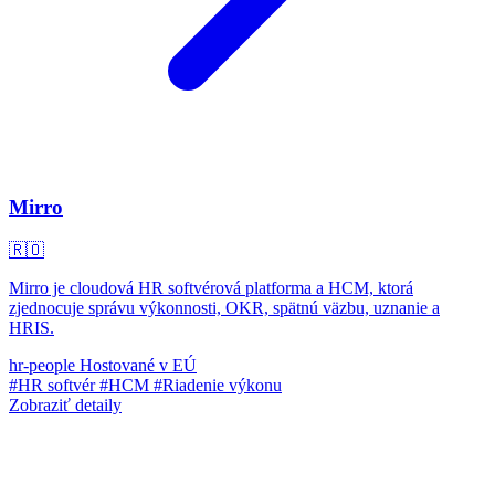
Mirro
🇷🇴
Mirro je cloudová HR softvérová platforma a HCM, ktorá
zjednocuje správu výkonnosti, OKR, spätnú väzbu, uznanie a
HRIS.
hr-people
Hostované v EÚ
#HR softvér
#HCM
#Riadenie výkonu
Zobraziť detaily