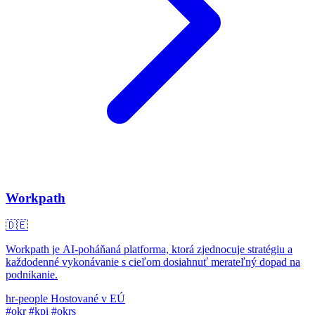
Workpath
🇩🇪
Workpath je AI-poháňaná platforma, ktorá zjednocuje stratégiu a
každodenné vykonávanie s cieľom dosiahnuť merateľný dopad na
podnikanie.
hr-people
Hostované v EÚ
#okr
#kpi
#okrs